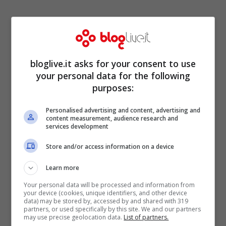
bloglive.it asks for your consent to use
your personal data for the following
purposes:
Personalised advertising and content, advertising and
content measurement, audience research and
services development
Store and/or access information on a device
Learn more
Paolo Gentiloni, Commissario all’economia per l’Unione
Your personal data will be processed and information from
Europea (Getty Images)
your device (cookies, unique identifiers, and other device
data) may be stored by, accessed by and shared with 319
partners, or used specifically by this site. We and our partners
Peggio dell’Italia solo la Spagna, che
may use precise geolocation data.
List of partners.