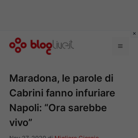
Vai
al
Menu
contenuto
Maradona, le parole di
Cabrini fanno infuriare
Napoli: “Ora sarebbe
vivo”