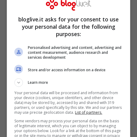
Maradona, con le sue parole ha scatenato
le critiche di molti tifosi napoletani, ma non
bloglive.it asks for your consent to use
solo. Nell’occhio del ciclone un passaggio
your personal data for the following
purposes:
di una sua dichiarazione nel quale
affermava come Diego, se avesse giocato
Personalised advertising and content, advertising and
content measurement, audience research and
nella Juve, a quest’ora sarebbe ancora
services development
vivo.
Store and/or access information on a device
Learn more
Your personal data will be processed and information from
your device (cookies, unique identifiers, and other device
data) may be stored by, accessed by and shared with 319
partners, or used specifically by this site. We and our partners
may use precise geolocation data.
List of partners.
Some vendors may process your personal data on the basis
of legitimate interest, which you can object to by managing
your options below. Look for a link at the bottom of this page
or in the site menu to manage or withdraw consent in privacy