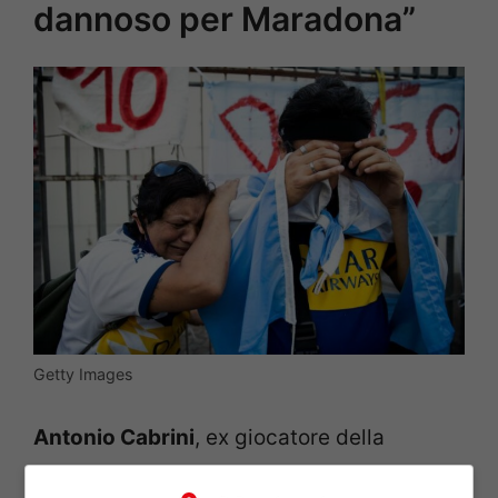
dannoso per Maradona”
Getty Images
Antonio Cabrini
, ex giocatore della
Juventus
e avversario proprio di