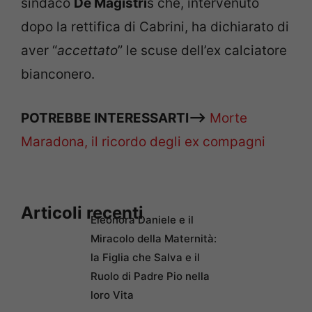
sindaco
De Magistri
s che, intervenuto
dopo la rettifica di Cabrini, ha dichiarato di
aver “
accettato
” le scuse dell’ex calciatore
bianconero.
POTREBBE INTERESSARTI—>
Morte
Maradona, il ricordo degli ex compagni
Articoli recenti
Eleonora Daniele e il
Miracolo della Maternità:
la Figlia che Salva e il
Ruolo di Padre Pio nella
loro Vita