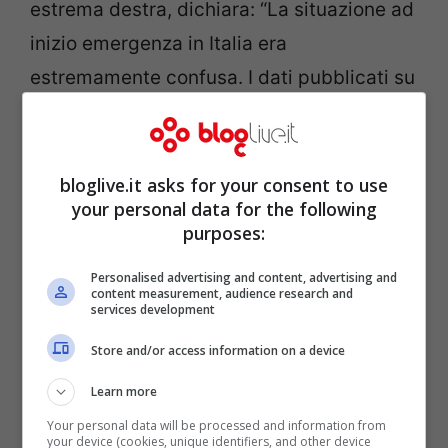
estrema destra, dichiara: “La situazione ad
inizio emergenza in Italia era
estremamente confusa. I dati pubblicati su
morti e positivi non siamo sicuri siano
controllati”. Poi si lascia andare con una
frase che lascia di stucco: “Possiamo
bloglive.it asks for your consent to use
your personal data for the following
definire il Covid come
infezione
purposes:
opportunistica”.
Personalised advertising and content, advertising and
content measurement, audience research and
services development
Store and/or access information on a device
Learn more
Your personal data will be processed and information from
your device (cookies, unique identifiers, and other device