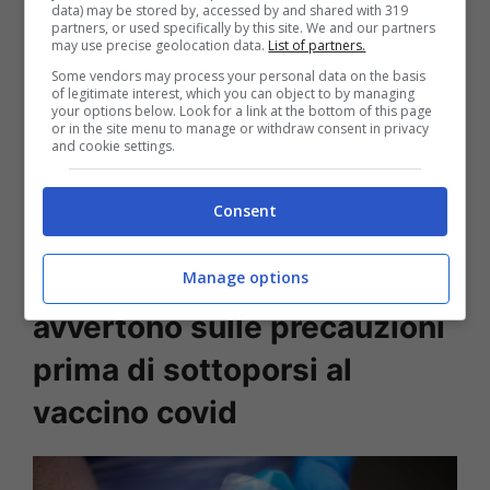
data) may be stored by, accessed by and shared with 319
partners, or used specifically by this site. We and our partners
may use precise geolocation data.
List of partners.
Some vendors may process your personal data on the basis
of legitimate interest, which you can object to by managing
your options below. Look for a link at the bottom of this page
or in the site menu to manage or withdraw consent in privacy
PER APPROFONDIRE CLICCA QUI>>>
and cookie settings.
Covid, la virologa la dice grossa: “E’
Consent
un’infezione opportunistica”
Le autorità sanitarie
Manage options
avvertono sulle precauzioni
prima di sottoporsi al
vaccino covid