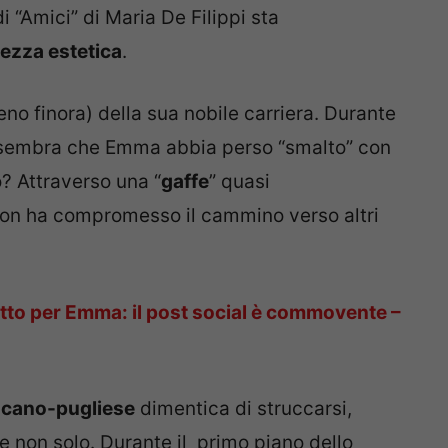
i “Amici” di Maria De Filippi sta
lezza estetica
.
o finora) della sua nobile carriera. Durante
sembra che Emma abbia perso “smalto” con
o? Attraverso una “
gaffe
” quasi
 non ha compromesso il cammino verso altri
tto per Emma: il post social è commovente –
oscano-pugliese
dimentica di struccarsi,
e non solo. Durante il primo piano dello