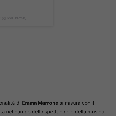
e (@real_brown)
onalità di
Emma Marrone
si misura con il
ata nel campo dello spettacolo e della musica