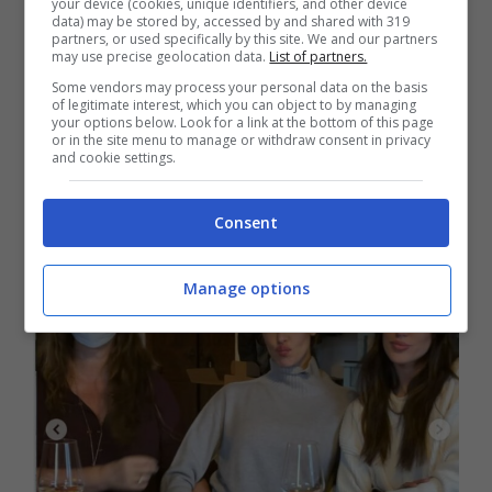
FORSE TI INTERESSA ANCHE >>>
Belen
your device (cookies, unique identifiers, and other device
data) may be stored by, accessed by and shared with 319
Rodriguez batte un curioso record: è la
partners, or used specifically by this site. We and our partners
may use precise geolocation data.
List of partners.
29ma volta che accade
Some vendors may process your personal data on the basis
of legitimate interest, which you can object to by managing
your options below. Look for a link at the bottom of this page
or in the site menu to manage or withdraw consent in privacy
Settimana sulla neve, c’è
and cookie settings.
anche la famiglia
Consent
Manage options