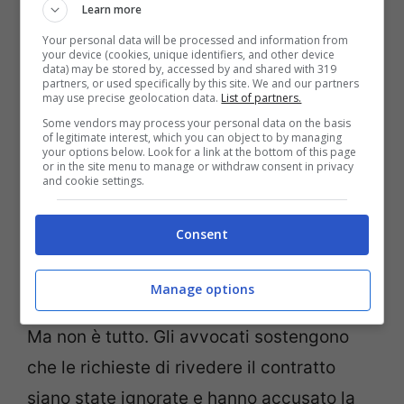
Learn more
Scarlett Johansson (GettyImages)
Your personal data will be processed and information from
your device (cookies, unique identifiers, and other device
Gli avvocati dell’attrice sostengono che da
data) may be stored by, accessed by and shared with 319
partners, or used specifically by this site. We and our partners
contratto il film doveva uscire in esclusiva
may use precise geolocation data.
List of partners.
Some vendors may process your personal data on the basis
in almeno 1.500 cinema per 90-120 giorni,
of legitimate interest, which you can object to by managing
your options below. Look for a link at the bottom of this page
quindi la pubblicazione su Disney+ ha
or in the site menu to manage or withdraw consent in privacy
and cookie settings.
decisamente
violato gli accordi.
Non solo,
in questo modo l’attrice avrebbe perso
Consent
milioni di dollari dalla mancata vendita dei
biglietti.
Manage options
Ma non è tutto. Gli avvocati sostengono
che le richieste di rivedere il contratto
siano state ignorate e hanno accusato la