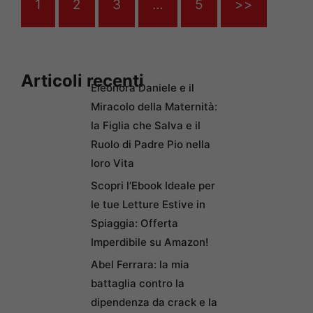
1
2
3
…
5
>>
Articoli recenti
Eleonora Daniele e il
Miracolo della Maternità:
la Figlia che Salva e il
Ruolo di Padre Pio nella
loro Vita
Scopri l’Ebook Ideale per
le tue Letture Estive in
Spiaggia: Offerta
Imperdibile su Amazon!
Abel Ferrara: la mia
battaglia contro la
dipendenza da crack e la