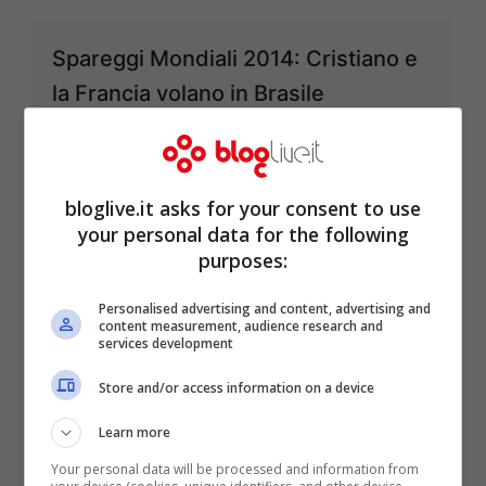
Spareggi Mondiali 2014: Cristiano e
la Francia volano in Brasile
Nov 19, 2013
bloglive.it asks for your consent to use
your personal data for the following
Violentate per raggiungere l’Europa.
purposes:
Arrestato scafista a Lampedusa
Personalised advertising and content, advertising and
content measurement, audience research and
Nov 9, 2013
services development
Store and/or access information on a device
Learn more
Expo 2015 è un’occasione per nuovi
Your personal data will be processed and information from