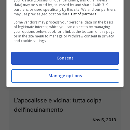
your device (cookies, unique identifiers, and other device
rapporti tra Italia e Africa
data) may be stored by, accessed by and shared with 319
partners, or used specifically by this site. We and our partners
Nov 7, 2013
may use precise geolocation data.
List of partners.
Some vendors may process your personal data on the basis
of legitimate interest, which you can object to by managing
your options below. Look for a link at the bottom of this page
or in the site menu to manage or withdraw consent in privacy
and cookie settings.
Mika designer per Swatch alla
Biennale di Venezia
Consent
Nov 7, 2013
Manage options
L’apocalisse è vicina: tutta colpa
dell’inquinamento
Nov 5, 2013