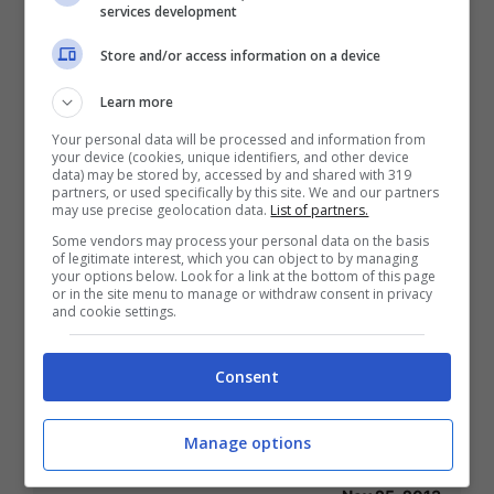
services development
Kopi Luwak sfrutta gli zibetti per
Store and/or access information on a device
produrre caffè
Learn more
Gen 24, 2014
Your personal data will be processed and information from
your device (cookies, unique identifiers, and other device
data) may be stored by, accessed by and shared with 319
partners, or used specifically by this site. We and our partners
may use precise geolocation data.
List of partners.
Some vendors may process your personal data on the basis
Rincari di inizio anno, la pausa caffè
of legitimate interest, which you can object to by managing
your options below. Look for a link at the bottom of this page
costerà di più
or in the site menu to manage or withdraw consent in privacy
and cookie settings.
Dic 27, 2013
Consent
Manage options
Buon compleanno, moka