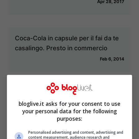
Apr 28, 2017
Coca-Cola in capsule per il fai da te
casalingo. Presto in commercio
Feb 6, 2014
“Caffeine Use Disorder”. Il caffè è
bloglive.it asks for your consent to use
causa di molti disturbi
your personal data for the following
Feb 2, 2014
purposes:
Personalised advertising and content, advertising and
content measurement, audience research and