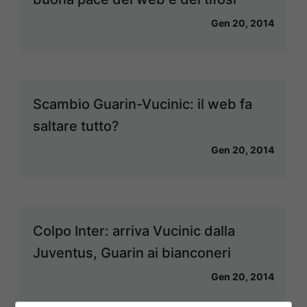
Gen 20, 2014
Scambio Guarin-Vucinic: il web fa
saltare tutto?
Gen 20, 2014
Colpo Inter: arriva Vucinic dalla
Juventus, Guarin ai bianconeri
Gen 20, 2014