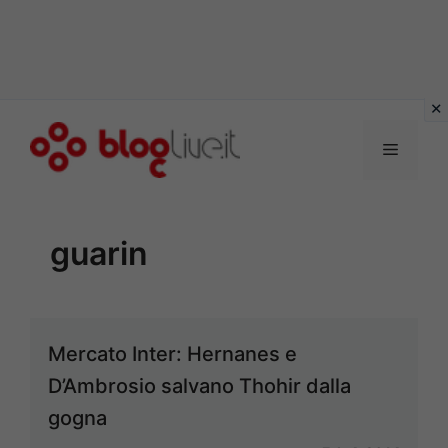
Vai
al
Menu
contenuto
guarin
Mercato Inter: Hernanes e
D’Ambrosio salvano Thohir dalla
gogna