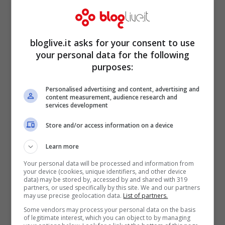
Inter, qualcosa non va. E Thohir
bloglive.it asks for your consent to use
annuncia tempi duri
your personal data for the following
purposes:
Gen 15, 2014
Personalised advertising and content, advertising and
content measurement, audience research and
services development
Store and/or access information on a device
Calciomercato 2014: Niang in
Francia, Juve su Menez, derby per
Learn more
Nainggolan
Your personal data will be processed and information from
your device (cookies, unique identifiers, and other device
data) may be stored by, accessed by and shared with 319
Dic 23, 2013
partners, or used specifically by this site. We and our partners
may use precise geolocation data.
List of partners.
Some vendors may process your personal data on the basis
of legitimate interest, which you can object to by managing