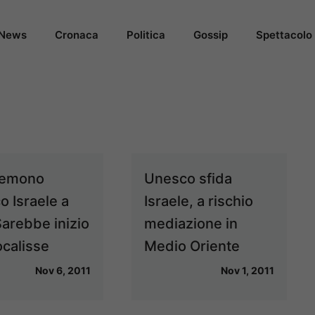
News
Cronaca
Politica
Gossip
Spettacolo
temono
Unesco sfida
o Israele a
Israele, a rischio
Sarebbe inizio
mediazione in
ocalisse
Medio Oriente
Nov 6, 2011
Nov 1, 2011