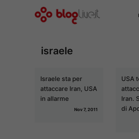
Vai
al
contenuto
israele
Israele sta per
USA 
attaccare Iran, USA
attacc
in allarme
Iran. 
di Ap
Nov 7, 2011