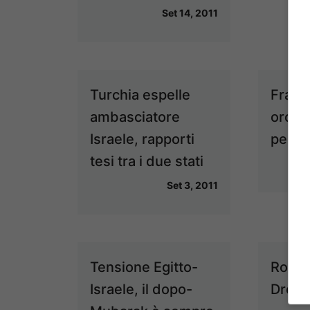
Set 14, 2011
Turchia espelle
Franci
ambasciatore
orolo
Israele, rapporti
per S
tesi tra i due stati
Set 3, 2011
Tensione Egitto-
Roma,
Israele, il dopo-
Drog