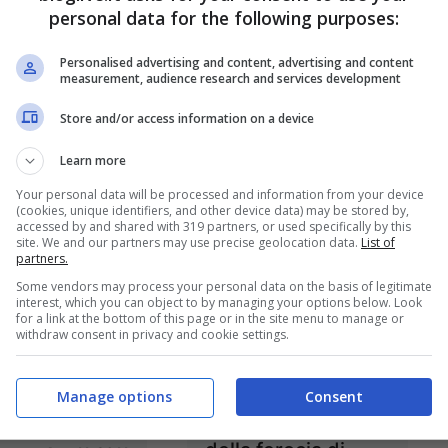
personal data for the following purposes:
Personalised advertising and content, advertising and content
measurement, audience research and services development
Store and/or access information on a device
a, giustizia a
Libia, continua
Learn more
geria anche
caccia a Gheddafi.
Your personal data will be processed and information from your device
arkozy?
Verso scadenza
(cookies, unique identifiers, and other device data) may be stored by,
accessed by and shared with 319 partners, or used specifically by this
ultimatum
Set 1, 2011
site. We and our partners may use precise geolocation data.
List of
partners.
Ago 31, 2011
Some vendors may process your personal data on the basis of legitimate
interest, which you can object to by managing your options below. Look
for a link at the bottom of this page or in the site menu to manage or
withdraw consent in privacy and cookie settings.
 pazza idea
Siria nel caos. E’ al-
Manage options
Consent
ba
Khatib il simbolo