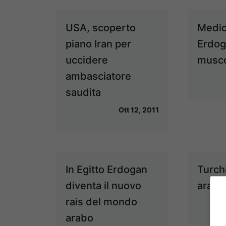
USA, scoperto
Medio
piano Iran per
Erdog
uccidere
musco
ambasciatore
saudita
Ott 12, 2011
In Egitto Erdogan
Turchi
diventa il nuovo
arabo
rais del mondo
arabo