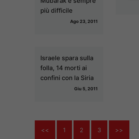
Mubarak è sempre
più difficile
Ago 23, 2011
Israele spara sulla
folla, 14 morti ai
confini con la Siria
Giu 5, 2011
<<
1
2
3
>>