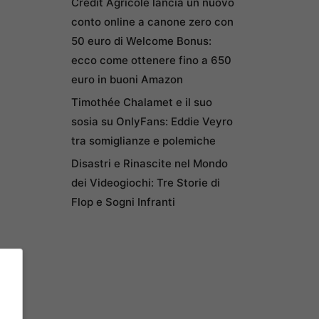
Credit Agricole lancia un nuovo
conto online a canone zero con
50 euro di Welcome Bonus:
ecco come ottenere fino a 650
euro in buoni Amazon
Timothée Chalamet e il suo
sosia su OnlyFans: Eddie Veyro
tra somiglianze e polemiche
Disastri e Rinascite nel Mondo
dei Videogiochi: Tre Storie di
Flop e Sogni Infranti