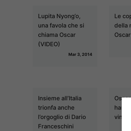
Lupita Nyong’o,
Le cop
una favola che si
della 
chiama Oscar
Oscar
(VIDEO)
Mar 3, 2014
Insieme all’Italia
Oscar
trionfa anche
hanno 
l’orgoglio di Dario
vincit
Franceschini