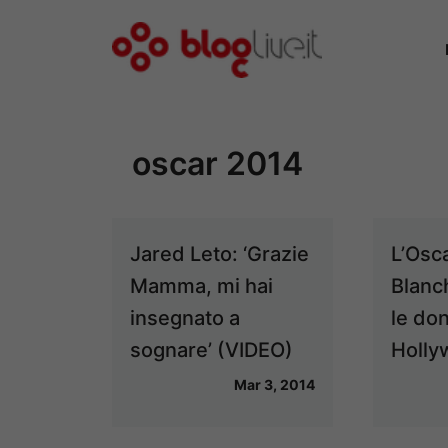
Vai
al
contenuto
oscar 2014
Jared Leto: ‘Grazie
L’Osc
Mamma, mi hai
Blanch
insegnato a
le do
sognare’ (VIDEO)
Holly
Mar 3, 2014