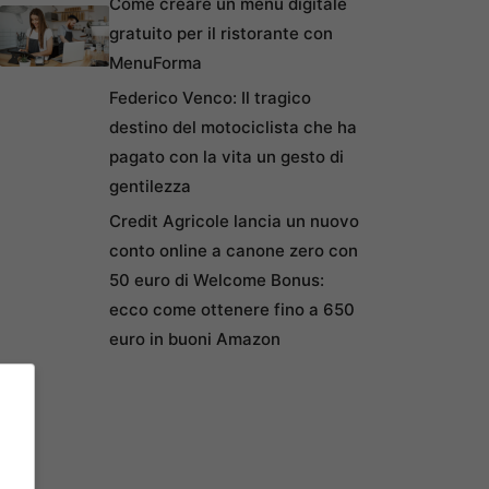
Come creare un menu digitale
gratuito per il ristorante con
MenuForma
Federico Venco: Il tragico
destino del motociclista che ha
pagato con la vita un gesto di
gentilezza
Credit Agricole lancia un nuovo
conto online a canone zero con
50 euro di Welcome Bonus:
ecco come ottenere fino a 650
euro in buoni Amazon