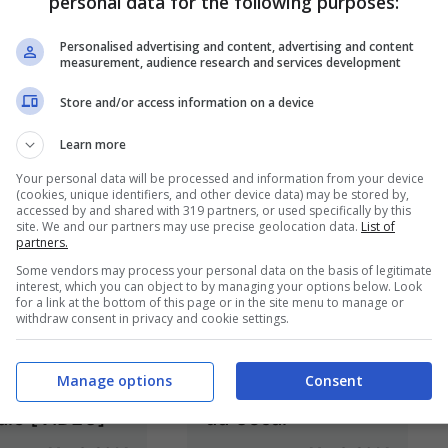
personal data for the following purposes:
Mar 3, 2014
Personalised advertising and content, advertising and content
measurement, audience research and services development
Store and/or access information on a device
wboy Matthew
Cate Blanchett:
Learn more
naughey è da
regina degli Oscar
Your personal data will be processed and information from your device
(cookies, unique identifiers, and other device data) may be stored by,
e di stile
accessed by and shared with 319 partners, or used specifically by this
site. We and our partners may use precise geolocation data.
List of
Mar 3, 2014
Mar 3, 2014
partners.
Some vendors may process your personal data on the basis of legitimate
interest, which you can object to by managing your options below. Look
for a link at the bottom of this page or in the site menu to manage or
withdraw consent in privacy and cookie settings.
2014, Let It
Lupita Nyong’o:
Manage options
Consent
glior canzone
una Cenerentola
nale [VIDEO]
da Oscar