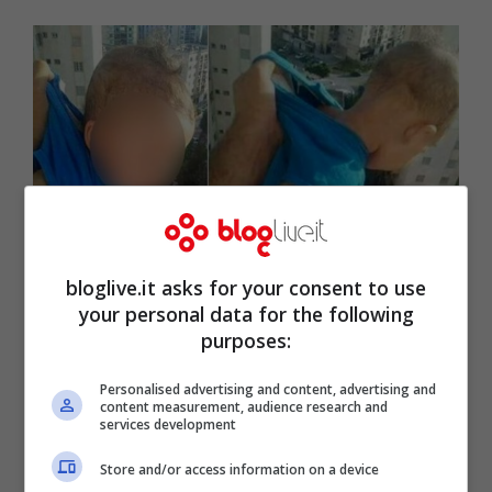
bloglive.it asks for your consent to use
your personal data for the following
purposes:
Appende figlio dal 15° piano e su
Personalised advertising and content, advertising and
content measurement, audience research and
Facebook scrive: “Mille like o lo
services development
butto giù”
Store and/or access information on a device
Giu 22, 2017