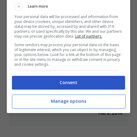
Learn more
Your personal data will be processed and information from
your device (cookies, unique identifiers, and other device
data) may be stored by, accessed by and shared with 319
partners, or used specifically by this site. We and our partners
Commovente lettera di un padre
may use precise geolocation data.
List of partners.
Some vendors may process your personal data on the basis
malato terminale a sua figlia
of legitimate interest, which you can object to by managing
your options below. Look for a link at the bottom of this page
Mar 12, 2014
or in the site menu to manage or withdraw consent in privacy
and cookie settings.
Consent
NameMyDaughter, date un nome a
Manage options
mia figlia
Feb 9, 2014