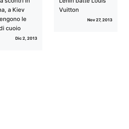
a scontri in
Lenin batte Louis
na, a Kiev
Vuitton
vengono le
Nov 27, 2013
di cuoio
Dic 2, 2013