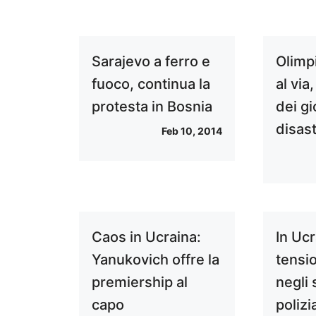
Sarajevo a ferro e
Olimpi
fuoco, continua la
al via
protesta in Bosnia
dei gi
disast
Feb 10, 2014
Caos in Ucraina:
In Ucr
Yanukovich offre la
tensio
premiership al
negli 
capo
polizi