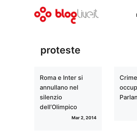
Vai
al
contenuto
proteste
Roma e Inter si
Crimea
annullano nel
occup
silenzio
Parla
dell’Olimpico
Mar 2, 2014