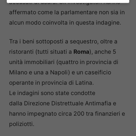
accusati di usura. Gli investigatori hanno
affermato come la parlamentare non sia in
alcun modo coinvolta in questa indagine.
Tra i beni sottoposti a sequestro, oltre a
ristoranti (tutti situati a
Roma
), anche 5
unità immobiliari (quattro in provincia di
Milano e una a Napoli) e un caseificio
operante in provincia di Latina.
Le indagini sono state condotte
dalla Direzione Distrettuale Antimafia e
hanno impegnato circa 200 tra finanzieri e
poliziotti.