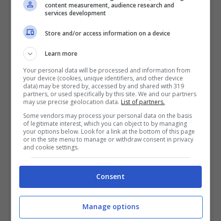
In tutto l’operazione tenuta oggi nella
content measurement, audience research and
services development
Capitale
ha portato al fermo di 28 persone,
Store and/or access information on a device
tutte membri del clan camorrista Senese,
Learn more
uno dei gruppi più di cartello della
Your personal data will be processed and information from
malavita romana. Oggi sono finite in
your device (cookies, unique identifiers, and other device
data) may be stored by, accessed by and shared with 319
carcere 16 persone, mentre altre 6 sono
partners, or used specifically by this site. We and our partners
may use precise geolocation data.
List of partners.
costrette ai domiciliari e altri 6 malavitosi
Some vendors may process your personal data on the basis
hanno avuto l’obbligo di dimora. Nel maxi
of legitimate interest, which you can object to by managing
your options below. Look for a link at the bottom of this page
sequestro che ha coinvolto anche case e
or in the site menu to manage or withdraw consent in privacy
and cookie settings.
appartamenti un totale di 15 milioni di euro
tra società e ristoranti. A Claudio e
Consent
Riccardo Cirinnà non è stata data
Manage options
l’aggravante della mafia, ma sono stati