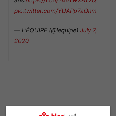
ans.
https://t.co/T4uYwXAYzQ
pic.twitter.com/YUAPp7aOnm
— L’ÉQUIPE (@lequipe)
July 7,
2020