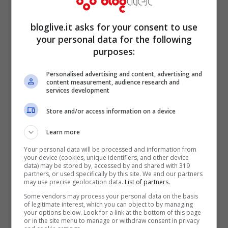
bloglive.it asks for your consent to use
your personal data for the following
purposes:
Gilbert Doucet e gli storici
Personalised advertising and content, advertising and
titoli nella Capitale
content measurement, audience research and
services development
Store and/or access information on a device
Il nome di
Doucet
rimarrà impresso per
sempre nella storia del rugby romano.
Learn more
Nella
Capitale
infatti vinse nel giro di due
Your personal data will be processed and information from
your device (cookies, unique identifiers, and other device
stagioni, tra il 1999 e il 2000, prima la
data) may be stored by, accessed by and shared with 319
partners, or used specifically by this site. We and our partners
may use precise geolocation data.
List of partners.
Coppa Italia poi il titolo nazionale,
Some vendors may process your personal data on the basis
battendo L’Aquila in uno stadio Flaminio
of legitimate interest, which you can object to by managing
your options below. Look for a link at the bottom of this page
che ospita 15 mila spettatori (vero record
or in the site menu to manage or withdraw consent in privacy