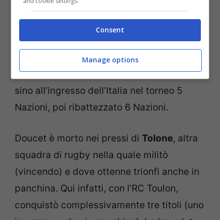
and cookie settings.
per l’epoca). Fu il primo titolo per Roma
dopo 51 anni di attesa. Gilbert
Doucet
Consent
allenò nel nostro Paese proprio quando il
movimento rugbisti nazionale stava
Manage options
prendendo piede, crescendo sempre di più
sino all’ingresso dell’Italia nel torneo 5
Nazioni, poi ribattezzato 6 Nazioni.
Doucet è morto nei pressi di
Tolone
, altra
squadra di rugby nella quale militò
(vincendo) e dove ottenne trionfi anche in
panchina. Qui infatti, con l’RC Toulon,
conquistò complessivamente tre titoli (uno