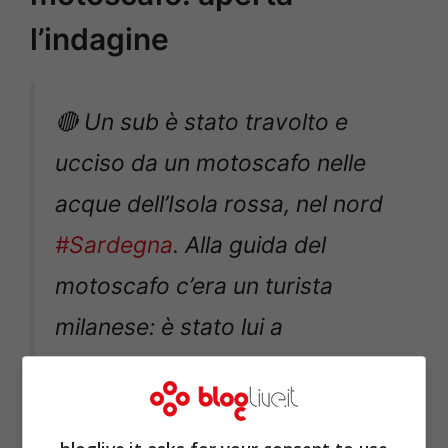
l’indagine
🔴 Un sub è stato travolto e
ucciso da un motoscafo nelle
acque dell’Isola rossa, nel nord
#Sardegna
. Alla guida del
motoscafo c’era un turista
milanese: è stato lui a
soccorrere il sub, lo ha portato
a bordo e trasportato al porto