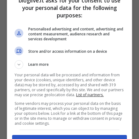
Isola rossa, dove e’ arrivato già
bloglive.it asks for your consent to use
your personal data for the following
privo di vita
purposes:
pic.twitter.com/RlT16WxBON
Personalised advertising and content, advertising and
content measurement, audience research and
services development
— RTL 102.5 (@rtl1025)
July
Store and/or access information on a device
30, 2020
Learn more
Your personal data will be processed and information from
your device (cookies, unique identifiers, and other device
data) may be stored by, accessed by and shared with 319
partners, or used specifically by this site. We and our partners
may use precise geolocation data.
List of partners.
Some vendors may process your personal data on the basis
of legitimate interest, which you can object to by managing
your options below. Look for a link at the bottom of this page
or in the site menu to manage or withdraw consent in privacy
and cookie settings.