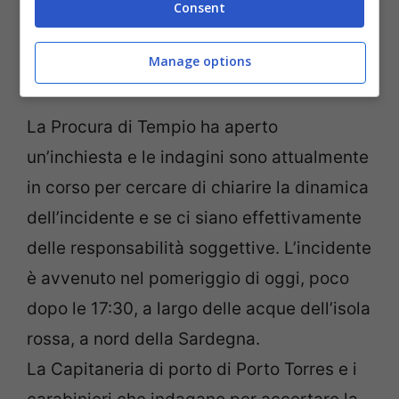
Consent
Manage options
La Procura di Tempio ha aperto
un’inchiesta e le indagini sono attualmente
in corso per cercare di chiarire la dinamica
dell’incidente e se ci siano effettivamente
delle responsabilità soggettive. L’incidente
è avvenuto nel pomeriggio di oggi, poco
dopo le 17:30, a largo delle acque dell’isola
rossa, a nord della Sardegna.
La Capitaneria di porto di Porto Torres e i