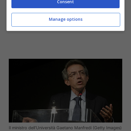
Consent
Manage options
Il ministro dell’Università Gaetano Manfredi (Getty Images)