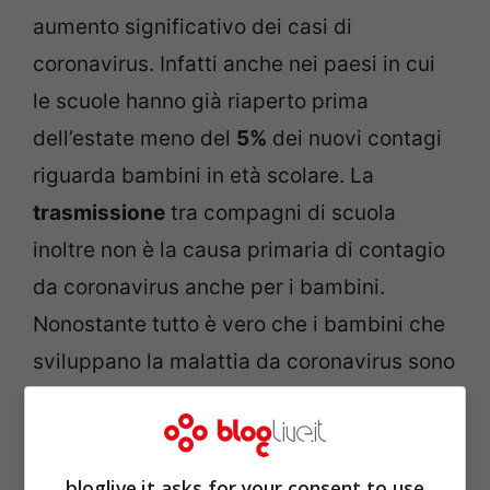
aumento significativo dei casi di
coronavirus. Infatti anche nei paesi in cui
le scuole hanno già riaperto prima
dell’estate meno del
5%
dei nuovi contagi
riguarda bambini in età scolare. La
trasmissione
tra compagni di scuola
inoltre non è la causa primaria di contagio
da coronavirus anche per i bambini.
Nonostante tutto è vero che i bambini che
sviluppano la malattia da coronavirus sono
contagiosi tanto quanto gli adulti. Non ci
sono dati invece per quanto riguarda i
bambini asintomatici
. Possiamo quindi
bloglive.it asks for your consent to use