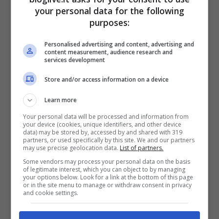
rientrare in classe serenamente, ma
your personal data for the following
purposes:
facendo sempre molta attenzione.
Personalised advertising and content, advertising and
content measurement, audience research and
POTREBBE PIACERTI ANCHE >>>
services development
Coronavirus, positivo nel traghetto Olbia-
Store and/or access information on a device
Civitavecchia: avviso via mail
Learn more
Your personal data will be processed and information from
E gli universitari? A
your device (cookies, unique identifiers, and other device
data) may be stored by, accessed by and shared with 319
partners, or used specifically by this site. We and our partners
settembre si rientra in
may use precise geolocation data.
List of partners.
Some vendors may process your personal data on the basis
aula, parola di ministro
of legitimate interest, which you can object to by managing
your options below. Look for a link at the bottom of this page
or in the site menu to manage or withdraw consent in privacy
and cookie settings.