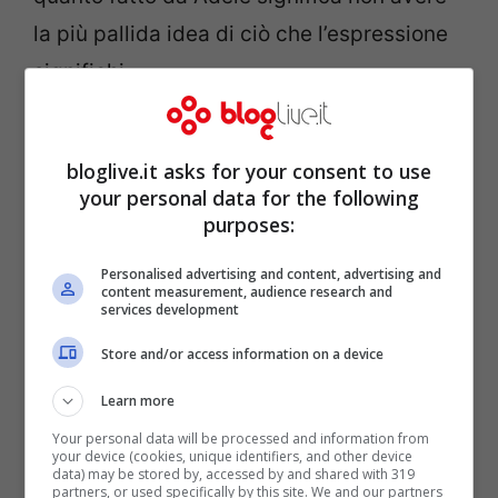
la più pallida idea di ciò che l’espressione
significhi.
POTREBBE INTERESSARTI ANCHE>>>
È
bloglive.it asks for your consent to use
morto Jack Sherman, addio al chitarrista
your personal data for the following
dei Red Hot Chili Peppers
purposes:
Personalised advertising and content, advertising and
content measurement, audience research and
services development
Store and/or access information on a device
Learn more
Your personal data will be processed and information from
your device (cookies, unique identifiers, and other device
data) may be stored by, accessed by and shared with 319
partners, or used specifically by this site. We and our partners