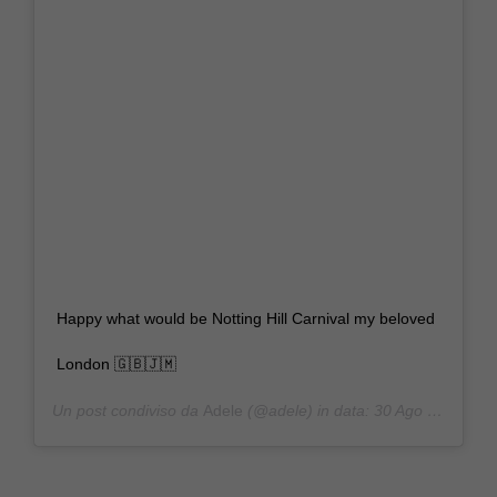
Happy what would be Notting Hill Carnival my beloved
London 🇬🇧🇯🇲
Un post condiviso da
Adele
(@adele) in data:
30 Ago 2020 alle ore 3:17 PDT