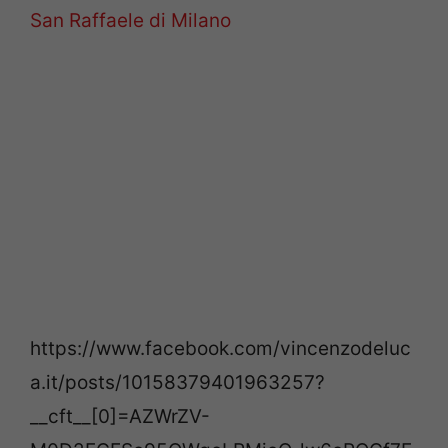
San Raffaele di Milano
https://www.facebook.com/vincenzodeluc
a.it/posts/10158379401963257?
__cft__[0]=AZWrZV-