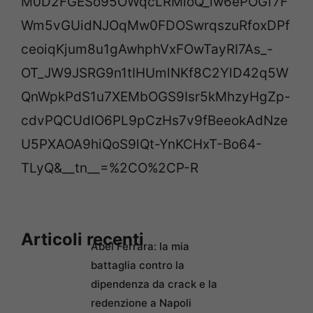
M0D2FGESo95OWqcLRMioQ_lw6ePOGf7F
Wm5vGUidNJOqMw0FDOSwrqszuRfoxDPf
ceoiqKjum8u1gAwhphVxFOwTayRI7As_-
OT_JW9JSRG9n1tIHUmlNKf8C2YlD42q5W
QnWpkPdS1u7XEMbOGS9Isr5kMhzyHgZp-
cdvPQCUdIO6PL9pCzHs7v9fBeeokAdNze
U5PXAOA9hiQoS9lQt-YnKCHxT-Bo64-
TLyQ&__tn__=%2CO%2CP-R
Articoli recenti
Abel Ferrara: la mia
battaglia contro la
dipendenza da crack e la
redenzione a Napoli