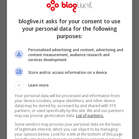
bloglive.it asks for your consent to use
Il Governatore della Campania, Vincenzo
your personal data for the following
De Luca, torna ad attaccare il Governo e
purposes:
questa volta lo fa sulla riapertura delle
Personalised advertising and content, advertising and
scuole. Secondo De Luca non ci sarebbero
content measurement, audience research and
services development
le condizioni per ritornare tra i banchi il
Store and/or access information on a device
prossimo 14 settembre, visto che in
Campania il materiale sta ancora
Learn more
arrivando. Inoltre, criticata la decisione di
Your personal data will be processed and information from
your device (cookies, unique identifiers, and other device
data) may be stored by, accessed by and shared with 319
far misurare la temperatura agli studenti a
partners, or used specifically by this site. We and our partners
may use precise geolocation data.
List of partners.
casa, così sarebbero stati stanziati tre mila
Some vendors may process your personal data on the basis
euro per munire le scuole di misuratori. Il
of legitimate interest, which you can object to by managing
your options below. Look for a link at the bottom of this page
Governatore poi, chiede anche di