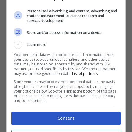
Personalised advertising and content, advertising and
content measurement, audience research and
services development
Store and/or access information on a device
Chiamato per premiare la giovane attrice
Learn more
abruzzese Sara
Serraiocco
, Vittorio
Sgarbi
Your personal data will be processed and information from
sale sul palco senza adottare nessuna
your device (cookies, unique identifiers, and other device
data) may be stored by, accessed by and shared with 319
misura anti Covid. Il politico e critico d’arte
partners, or used specifically by this site. We and our partners
may use precise geolocation data.
List of partners.
si avvicina all’attrice con l’intenzione di
Some vendors may process your personal data on the basis
of legitimate interest, which you can object to by managing
baciarla e stringerle la mano, lei cerca di
your options below. Look for a link at the bottom of this page
or in the site menu to manage or withdraw consent in privacy
tirarsi indietro “ammonendo” Sgarbi,
and cookie settings.
invitato a fare lo stesso, nel rispetto di chi
Consent
in questi mesi si è ammalato di
Coronavirus. Di fronte a uno Sgarbi fermo