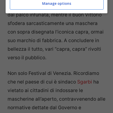
Manage options
sulla sua posizione la Serraiocco se ne va
dal palco infuriata, mentre il buon Vittorio
sfodera sarcasticamente una maschera
con sopra disegnata l’iconica capra, ormai
suo marchio di fabbrica. A concludere in
bellezza il tutto, vari “capra, capra” rivolti
verso il pubblico.
Non solo Festival di Venezia. Ricordiamo
che nel paese di cui è sindaco
Sgarbi
ha
vietato ai cittadini di indossare le
mascherine all’aperto, contravvenendo alle
normative dettate dal Governo e