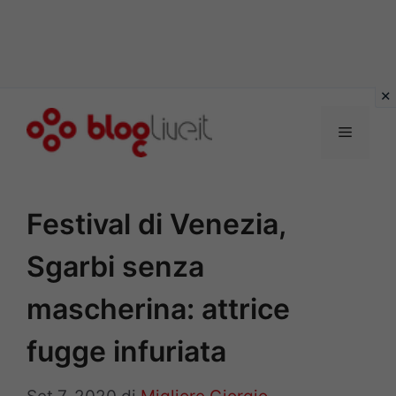
Vai
al
Menu
contenuto
Festival di Venezia,
Sgarbi senza
mascherina: attrice
fugge infuriata