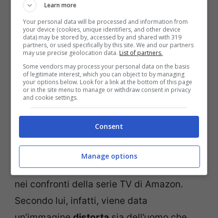
Learn more
Your personal data will be processed and information from
your device (cookies, unique identifiers, and other device
data) may be stored by, accessed by and shared with 319
partners, or used specifically by this site. We and our partners
may use precise geolocation data.
List of partners.
Some vendors may process your personal data on the basis
of legitimate interest, which you can object to by managing
your options below. Look for a link at the bottom of this page
or in the site menu to manage or withdraw consent in privacy
and cookie settings.
Consent
Renica, compagno di squadra di Maradona
Manage options
e ora allenatore, ha espresso
dure parole
nei confronti della serie TV di Amazon.
Secondo lui, infatti, viene data
un’immagine
distorta
sia dell’uomo che