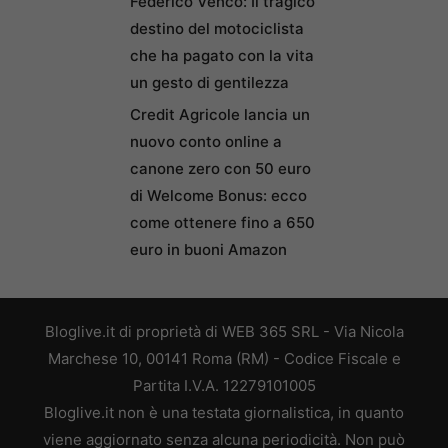
Federico Venco: Il tragico
destino del motociclista
che ha pagato con la vita
un gesto di gentilezza
Credit Agricole lancia un
nuovo conto online a
canone zero con 50 euro
di Welcome Bonus: ecco
come ottenere fino a 650
euro in buoni Amazon
Bloglive.it di proprietà di WEB 365 SRL - Via Nicola
Marchese 10, 00141 Roma (RM) - Codice Fiscale e
Partita I.V.A. 12279101005
Bloglive.it non è una testata giornalistica, in quanto
viene aggiornato senza alcuna periodicità. Non può