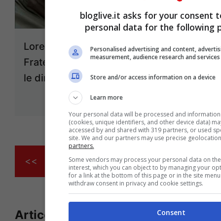
bloglive.it asks for your consent 
personal data for the following 
Lorenzo Battistello e il Grande
Personalised advertising and content, adverti
measurement, audience research and service
Fratello: ‘Non sei vittima se conosci
le dinamiche dello sciacallo’
Store and/or access information on a device
Dic 29, 2025
Learn more
Your personal data will be processed and information
(cookies, unique identifiers, and other device data) ma
accessed by and shared with 319 partners, or used spec
site. We and our partners may use precise geolocatio
partners.
<<
1
…
3
4
5
6
Some vendors may process your personal data on the b
interest, which you can object to by managing your op
for a link at the bottom of this page or in the site me
withdraw consent in privacy and cookie settings.
Articoli recenti
Consent
Eleonora Daniele e il