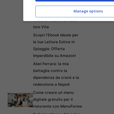
Miracolo della Maternità:
Manage options
la Figlia che Salva e il
Ruolo di Padre Pio nella
loro Vita
Scopri l’Ebook Ideale per
le tue Letture Estive in
Spiaggia: Offerta
Imperdibile su Amazon!
Abel Ferrara: la mia
battaglia contro la
dipendenza da crack e la
redenzione a Napoli
Come creare un menu
digitale gratuito per il
ristorante con MenuForma