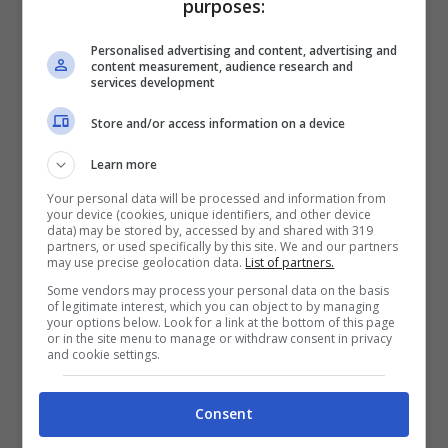
purposes:
Personalised advertising and content, advertising and
content measurement, audience research and
services development
Gamberi con Speck
Store and/or access information on a device
Gen 19, 2011
Learn more
Your personal data will be processed and information from
your device (cookies, unique identifiers, and other device
data) may be stored by, accessed by and shared with 319
partners, or used specifically by this site. We and our partners
may use precise geolocation data.
Chateau Pontet-Canet
List of partners.
Some vendors may process your personal data on the basis
Gen 5, 2011
of legitimate interest, which you can object to by managing
your options below. Look for a link at the bottom of this page
or in the site menu to manage or withdraw consent in privacy
and cookie settings.
Consent
<<
1
2