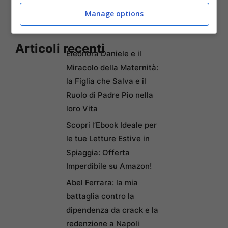
Manage options
Articoli recenti
Eleonora Daniele e il
Miracolo della Maternità:
la Figlia che Salva e il
Ruolo di Padre Pio nella
loro Vita
Scopri l’Ebook Ideale per
le tue Letture Estive in
Spiaggia: Offerta
Imperdibile su Amazon!
Abel Ferrara: la mia
battaglia contro la
dipendenza da crack e la
redenzione a Napoli