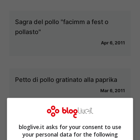
Sagra del pollo "facimm a fest o
pollasto"
Apr 6, 2011
Petto di pollo gratinato alla paprika
Mar 6, 2011
bloglive.it asks for your consent to use
Strangozzi alla Spoletina
your personal data for the following
Gen 23, 2011