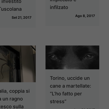
 investito
infilzato
 Tuscolana
Ago 8, 2017
Set 21, 2017
Torino, uccide un
cane a martellate:
lia, coppia si
“L’ho fatto per
a un ragno
stress”
tesco sulla