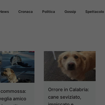
News
Cronaca
Politica
Gossip
Spettacolo
Orrore in Calabria:
 commossa:
cane seviziato,
veglia amico
impiccato e