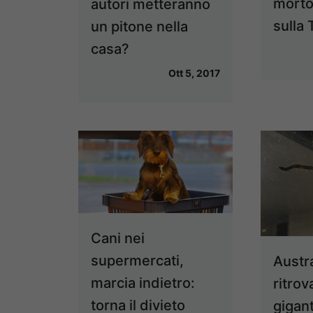
morto
autori metteranno
sulla
un pitone nella
casa?
Ott 5, 2017
Cani nei
supermercati,
Austra
marcia indietro:
ritrov
torna il divieto
gigan