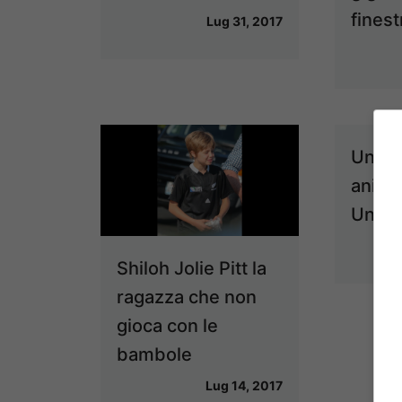
finest
Lug 31, 2017
Un ci
anima
Unito 
Shiloh Jolie Pitt la
ragazza che non
gioca con le
bambole
Lug 14, 2017