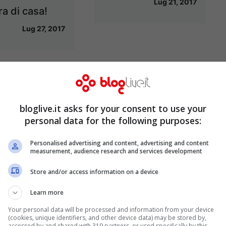
Lug 21, 2017
ra di casa!
Lug 27, 2017
rco senza
Scozia, condanna
li, nel Regno
per una donna che
bloglive.it asks for your consent to use your
personal data for the following purposes:
è già realtà
ha abbandonato il
proprio cane
Mar 6, 2014
Personalised advertising and content, advertising and content
measurement, audience research and services development
Feb 24, 2014
Store and/or access information on a device
Learn more
Your personal data will be processed and information from your device
(cookies, unique identifiers, and other device data) may be stored by,
accessed by and shared with 319 partners, or used specifically by this