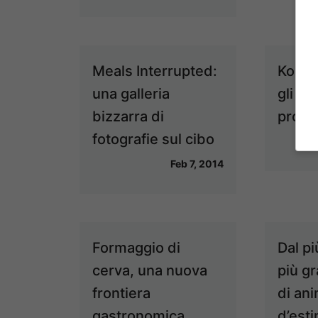
Meals Interrupted:
Kopi 
una galleria
gli zi
bizzarra di
produ
fotografie sul cibo
Feb 7, 2014
Formaggio di
Dal pi
cerva, una nuova
più gr
frontiera
di ani
gastronomica
d’est