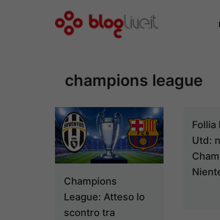
Vai
al
contenuto
champions league
Folli
Utd: n
Cham
Nient
Champions
League: Atteso lo
scontro tra