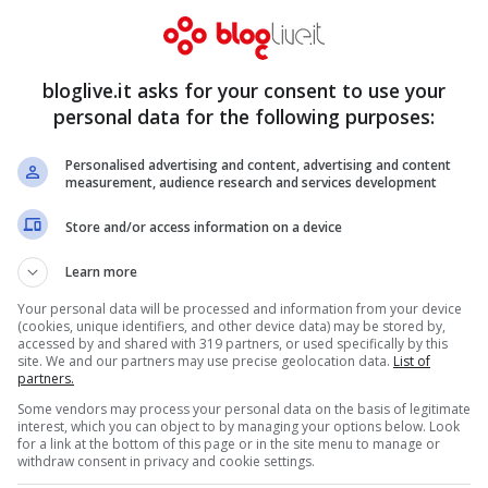
ester City
Champions League
le ragioni del
preview: che
mento europeo
spettacolo City-
bloglive.it asks for your consent to use your
Barcellona
Feb 19, 2014
personal data for the following purposes:
Feb 18, 2014
Personalised advertising and content, advertising and content
measurement, audience research and services development
Store and/or access information on a device
tina: un
Conte: ‘La
Learn more
to di gennaio
Juventus è casa
Your personal data will be processed and information from your device
(cookies, unique identifiers, and other device data) may be stored by,
perfetto, si
mia, resto qui’
accessed by and shared with 319 partners, or used specifically by this
site. We and our partners may use precise geolocation data.
List of
alla
partners.
Gen 28, 2014
Some vendors may process your personal data on the basis of legitimate
pions
interest, which you can object to by managing your options below. Look
for a link at the bottom of this page or in the site menu to manage or
Feb 3, 2014
withdraw consent in privacy and cookie settings.