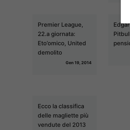
Premier League,
Edgar 
22.a giornata:
Pitbul
Eto’omico, United
pensi
demolito
Gen 19, 2014
Ecco la classifica
delle magliette più
vendute del 2013