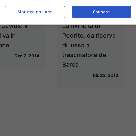
Manage options
Consent
Davids: il
La rivincita di
l va in
Pedrito, da riserva
one
di lusso a
trascinatore del
Gen 3, 2014
Barca
Dic 23, 2013