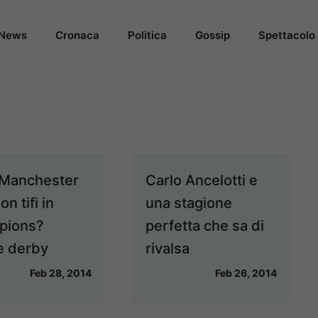
News
Cronaca
Politica
Gossip
Spettacolo
a Manchester
Carlo Ancelotti e
on tifi in
una stagione
pions?
perfetta che sa di
e derby
rivalsa
Feb 28, 2014
Feb 26, 2014