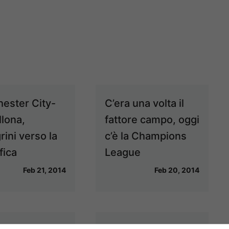
ester City-
C’era una volta il
llona,
fattore campo, oggi
rini verso la
c’è la Champions
fica
League
Feb 21, 2014
Feb 20, 2014