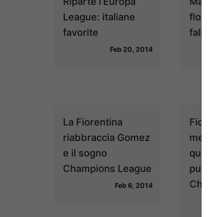
Riparte l’Europa
Manch
League: italiane
flop: 
favorite
falli
Feb 20, 2014
La Fiorentina
Fioren
riabbraccia Gomez
merca
e il sogno
quasi 
Champions League
punta 
Cham
Feb 6, 2014