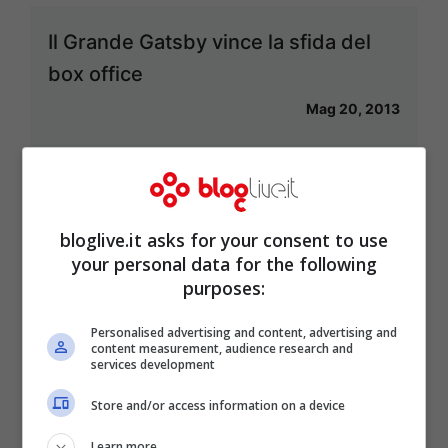
Il Grande Gatsby vince la sfida del
box office
Mag 20, 2013
Il Grande Gatsby, il glamour degli
bloglive.it asks for your consent to use
anni ’20 nel film di Baz Luhrmann
your personal data for the following
purposes:
Mag 15, 2013
Personalised advertising and content, advertising and
content measurement, audience research and
services development
Store and/or access information on a device
Il Grande Gatsby apre il Festival di
Cannes 2013
Learn more