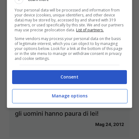
Mar 12, 2013
Your personal data will be processed and information from
your device (cookies, unique identifiers, and other device
data) may be stored by, accessed by and shared with 319
partners, or used specifically by this site. We and our partners
may use precise geolocation data.
List of partners.
Some vendors may process your personal data on the basis
of legitimate interest, which you can object to by managing
Madalina Ghenea e Gerard Butler:
your options below. Look for a link at the bottom of this page
or in the site menu to manage or withdraw consent in privacy
amore o grande amicizia?
and cookie settings.
Mag 29, 2012
Consent
Manage options
Bar Refaeli non trova un fidanzato:
gli uomini hanno paura di lei!
Mag 24, 2012