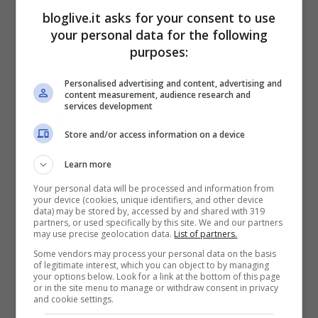
bloglive.it asks for your consent to use
Sorial (M5S) accusato di vilipendio
your personal data for the following
Gen 30, 2014
purposes:
Personalised advertising and content, advertising and
content measurement, audience research and
services development
Vincenzo De Luca, il sindaco di
Store and/or access information on a device
Salerno, è decaduto
Learn more
Gen 24, 2014
Your personal data will be processed and information from
your device (cookies, unique identifiers, and other device
data) may be stored by, accessed by and shared with 319
partners, or used specifically by this site. We and our partners
may use precise geolocation data.
List of partners.
Some vendors may process your personal data on the basis
Matteo Renzi, alleati e avversari del
of legitimate interest, which you can object to by managing
your options below. Look for a link at the bottom of this page
nuovo segretario
or in the site menu to manage or withdraw consent in privacy
and cookie settings.
Dic 28, 2013