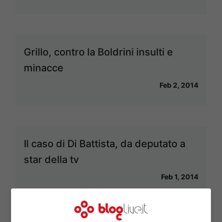
Grillo, contro la Boldrini insulti e
minacce
Feb 2, 2014
Il caso di Di Battista, da deputato a
star della tv
Feb 1, 2014