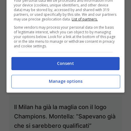
Your personal data will be processed and information from
your device (cookies, unique identifiers, and other device
difficoltà tra infortuni e squalifiche
data) may be stored by, accessed by and shared with 319
partners, or used specifically by this site. We and our partners
Set 17, 2013
may use precise geolocation data.
List of partners.
Some vendors may process your personal data on the basis
of legitimate interest, which you can object to by managing
your options below. Look for a link at the bottom of this page
or in the site menu to manage or withdraw consent in privacy
and cookie settings.
Fiorentina-Cagliari 3.a giornata: a
Borja Valero risponde Pinilla
Consent
Set 15, 2013
Manage options
Il Milan ha già la maglia con il logo
Champions. Montella: “Sapevano già
che si sarebbero qualificati”