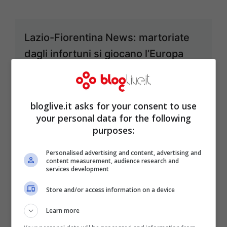
Lazio-Fiorentina News: martoriate
dagli infortuni si giocano l’Europa
Ott 6, 2013
bloglive.it asks for your consent to use
your personal data for the following
purposes:
Fiorentina news: Senza il fioretto
entra in gioco la sciabola
Personalised advertising and content, advertising and
content measurement, audience research and
Ott 4, 2013
services development
Store and/or access information on a device
Learn more
Fiorentina news: Montella in