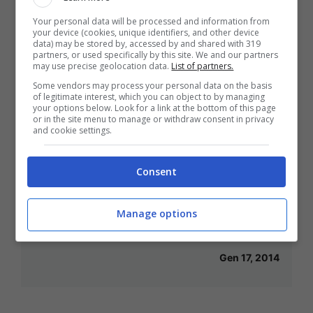
Your personal data will be processed and information from
your device (cookies, unique identifiers, and other device
data) may be stored by, accessed by and shared with 319
partners, or used specifically by this site. We and our partners
may use precise geolocation data.
List of partners.
Ma è calcio o Nba? Polemica per le
Some vendors may process your personal data on the basis
of legitimate interest, which you can object to by managing
divise dell’All Star Game
your options below. Look for a link at the bottom of this page
or in the site menu to manage or withdraw consent in privacy
Gen 18, 2014
and cookie settings.
Consent
La Giornata Tipo per Bloglive
Manage options
[INTERVISTA]
Gen 17, 2014