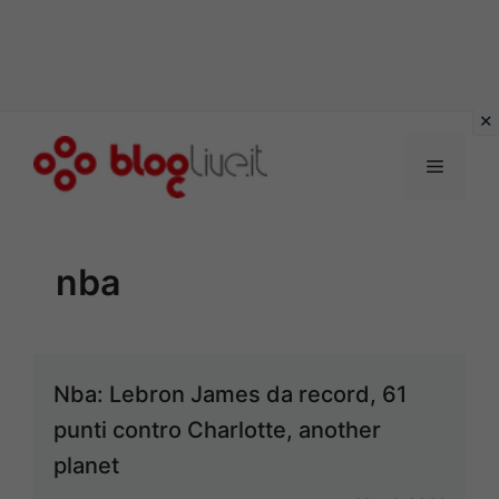
Vai
al
Menu
contenuto
nba
Nba: Lebron James da record, 61
punti contro Charlotte, another
planet