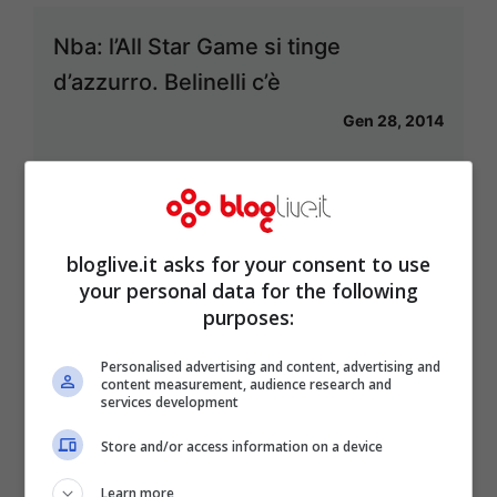
Nba: l’All Star Game si tinge
d’azzurro. Belinelli c’è
Gen 28, 2014
Nba, Anthony e la notte dei fuochi
bloglive.it asks for your consent to use
d’artificio
your personal data for the following
purposes:
Gen 25, 2014
Personalised advertising and content, advertising and
content measurement, audience research and
services development
Store and/or access information on a device
Gallinari: sfortuna senza fine
Learn more
Gen 22, 2014