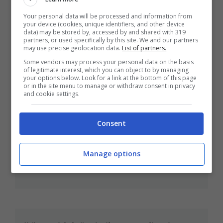
Your personal data will be processed and information from
your device (cookies, unique identifiers, and other device
data) may be stored by, accessed by and shared with 319
partners, or used specifically by this site. We and our partners
may use precise geolocation data.
List of partners.
Halloween e sport: il “trick or treat”
Some vendors may process your personal data on the basis
of legitimate interest, which you can object to by managing
dei campioni
your options below. Look for a link at the bottom of this page
or in the site menu to manage or withdraw consent in privacy
Nov 1, 2013
and cookie settings.
Consent
Juve, con il Catania vietato sbagliare
Manage options
Ott 29, 2013