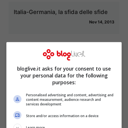
Italia-Germania, la sfida delle sfide
Nov 14, 2013
Acquisti a parametro zero, una
pratica tutta italiana
bloglive.it asks for your consent to use
your personal data for the following
Nov 13, 2013
purposes:
Personalised advertising and content, advertising and
content measurement, audience research and
services development
Juventus-Napoli: apre Llorente, Pirlo
Store and/or access information on a device
e Pogba chiudono i conti
Learn more
Nov 10, 2013