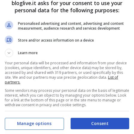
bloglive.it asks for your consent to use your
Feb 13, 2014
personal data for the following purposes:
Personalised advertising and content, advertising and content
measurement, audience research and services development
tico Pellè,
Mondiali Brasile
Store and/or access information on a device
r italiano in
2014: le compagnie
Learn more
 d’Olanda
aeree brasiliane
Your personal data will be processed and information from your device
(cookies, unique identifiers, and other device data) may be stored by,
non aumenteranno
Gen 21, 2014
accessed by and shared with 319 partners, or used specifically by this
site. We and our partners may use precise geolocation data.
List of
i prezzi
partners.
Gen 19, 2014
Some vendors may process your personal data on the basis of legitimate
interest, which you can object to by managing your options below. Look
for a link at the bottom of this page or in the site menu to manage or
withdraw consent in privacy and cookie settings.
Manage options
Consent
Suarez,
Convocazioni