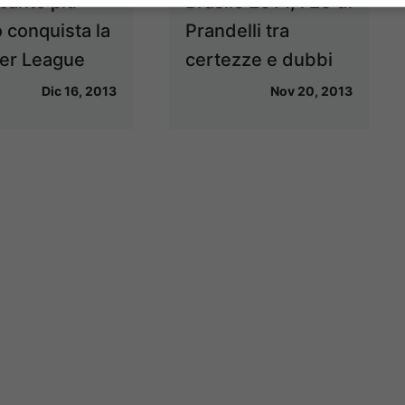
ccante più
Brasile 2014, i 23 di
 conquista la
Prandelli tra
er League
certezze e dubbi
Dic 16, 2013
Nov 20, 2013