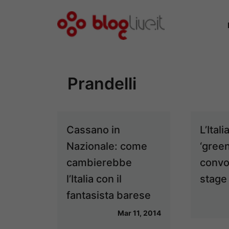
Vai
al
contenuto
Prandelli
Cassano in
L’Ital
Nazionale: come
‘green
cambierebbe
convoc
l’Italia con il
stage
fantasista barese
Mar 11, 2014