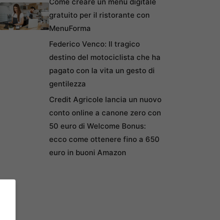
Come creare un menu digitale
gratuito per il ristorante con
MenuForma
Federico Venco: Il tragico
destino del motociclista che ha
pagato con la vita un gesto di
gentilezza
Credit Agricole lancia un nuovo
conto online a canone zero con
50 euro di Welcome Bonus:
ecco come ottenere fino a 650
euro in buoni Amazon