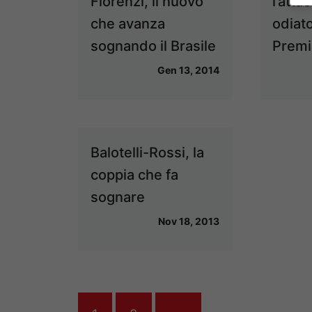
Florenzi, il nuovo
l’atta
che avanza
odiato
sognando il Brasile
Premi
Gen 13, 2014
Balotelli-Rossi, la
coppia che fa
sognare
Nov 18, 2013