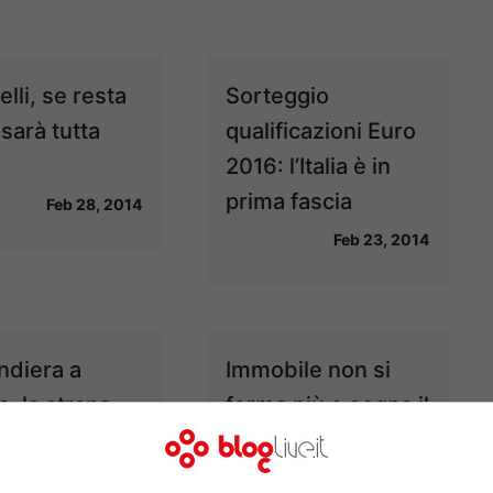
lli, se resta
Sorteggio
a sarà tutta
qualificazioni Euro
2016: l’Italia è in
prima fascia
Feb 28, 2014
Feb 23, 2014
ndiera a
Immobile non si
a, la strana
ferma più e sogna il
zione di
Mondiale
isio
Feb 2, 2014