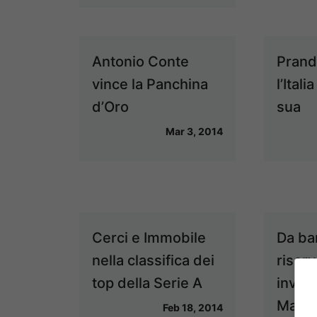
Antonio Conte
Prande
vince la Panchina
l’Itali
d’Oro
sua
Mar 3, 2014
Cerci e Immobile
Da ba
nella classifica dei
riserv
top della Serie A
involu
March
Feb 18, 2014