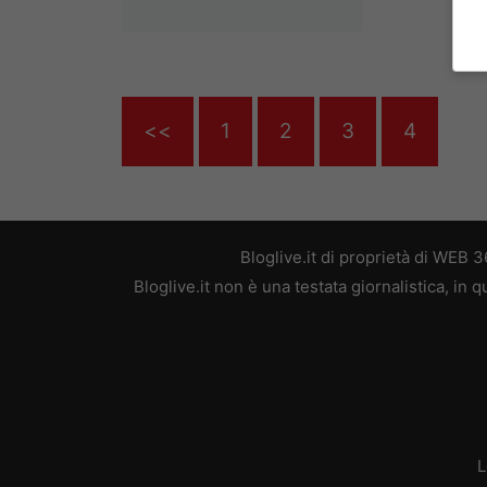
<<
1
2
3
4
Bloglive.it di proprietà di WEB
Bloglive.it non è una testata giornalistica, in
L