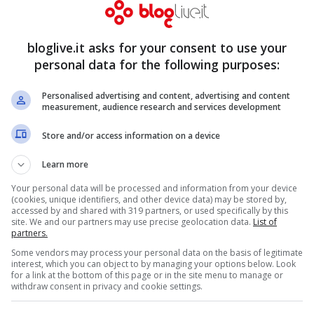
bloglive.it asks for your consent to use your
ezza:
Lutto in Rai: è
personal data for the following purposes:
bye
morta Laura
Personalised advertising and content, advertising and content
conia e nuova
Mambelli
measurement, audience research and services development
er il tour
Gen 23, 2011
Store and/or access information on a device
Gen 25, 2011
Learn more
Your personal data will be processed and information from your device
(cookies, unique identifiers, and other device data) may be stored by,
accessed by and shared with 319 partners, or used specifically by this
site. We and our partners may use precise geolocation data.
List of
tà natalizie:
partners.
Some vendors may process your personal data on the basis of legitimate
tole
interest, which you can object to by managing your options below. Look
for a link at the bottom of this page or in the site menu to manage or
Gen 3, 2011
withdraw consent in privacy and cookie settings.