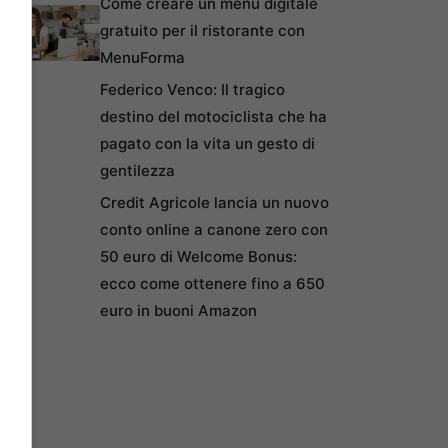
Come creare un menu digitale
gratuito per il ristorante con
MenuForma
Federico Venco: Il tragico
destino del motociclista che ha
pagato con la vita un gesto di
gentilezza
Credit Agricole lancia un nuovo
conto online a canone zero con
50 euro di Welcome Bonus:
ecco come ottenere fino a 650
euro in buoni Amazon