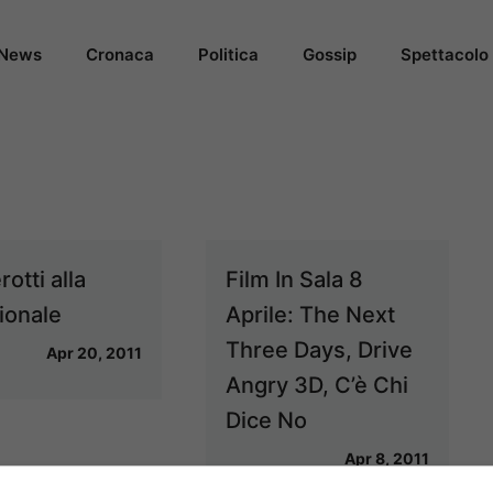
News
Cronaca
Politica
Gossip
Spettacolo
otti alla
Film In Sala 8
ionale
Aprile: The Next
Three Days, Drive
Apr 20, 2011
Angry 3D, C’è Chi
Dice No
Apr 8, 2011