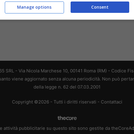
Manage options
Consent
 365 SRL - Via Nicola Marchese 10, 00141 Roma (RM) - Codice Fisc
 quanto viene aggiornato senza alcuna periodicità. Non può perta
della legge n. 62 del 07.03.2001
Copyright ©2026 - Tutti i diritti riservati -
Contattaci
e attività pubblicitarie su questo sito sono gestite da theCoreA