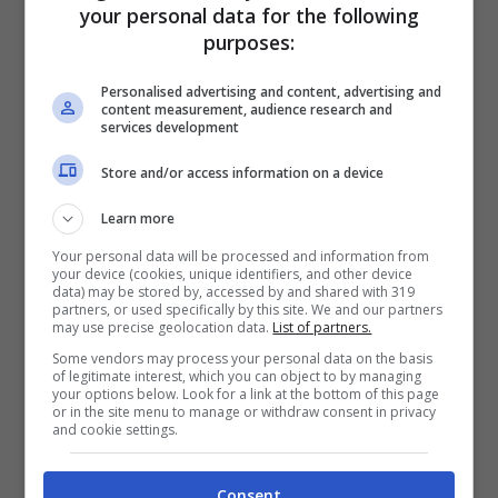
your personal data for the following
purposes:
Personalised advertising and content, advertising and
content measurement, audience research and
Spettacolo Serie B, tanti goal ed
services development
emozioni. Palermo campione
Store and/or access information on a device
d’inverno
Learn more
Dic 29, 2013
Your personal data will be processed and information from
your device (cookies, unique identifiers, and other device
data) may be stored by, accessed by and shared with 319
partners, or used specifically by this site. We and our partners
may use precise geolocation data.
List of partners.
Some vendors may process your personal data on the basis
Marlene Kuntz, una musica per “La
of legitimate interest, which you can object to by managing
your options below. Look for a link at the bottom of this page
signorina Else”
or in the site menu to manage or withdraw consent in privacy
and cookie settings.
Dic 11, 2013
Consent