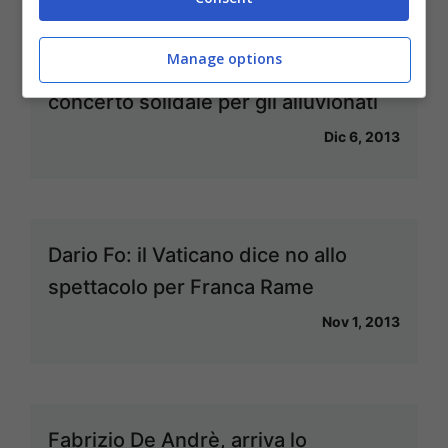
Manage options
“Sardegna chiama Bologna”,
concerto solidale per gli alluvionati
Dic 6, 2013
Dario Fo: il Vaticano dice no allo
spettacolo per Franca Rame
Nov 1, 2013
Fabrizio De Andrè, arriva lo