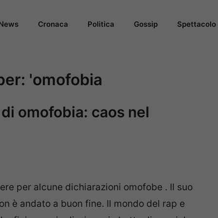
News
Cronaca
Politica
Gossip
Spettacolo
 per:
'omofobia
di omofobia: caos nel
ere per alcune dichiarazioni omofobe . Il suo
 non è andato a buon fine. Il mondo del rap e