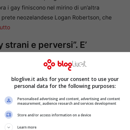
a i gay finiscono nel mirino di un’altra
el prete neozelandese Logan Robertson, che
utto
strani e perversi”. E’
bloglive.it asks for your consent to use your
personal data for the following purposes:
 condotta da Barbara Palombelli, torna al
 da una causa che ha visto come contendenti
Personalised advertising and content, advertising and content
measurement, audience research and services development
va la separazione dal marito e chiedeva
Store and/or access information on a device
ato dal padre, perché da quando nel loro
Learn more
gi tutto