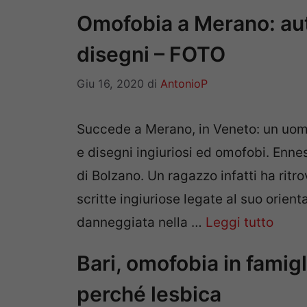
Omofobia a Merano: aut
disegni – FOTO
Giu 16, 2020
di
AntonioP
Succede a Merano, in Veneto: un uomo 
e disegni ingiuriosi ed omofobi. Enne
di Bolzano. Un ragazzo infatti ha ritr
scritte ingiuriose legate al suo orien
danneggiata nella …
Leggi tutto
Bari, omofobia in famigl
perché lesbica