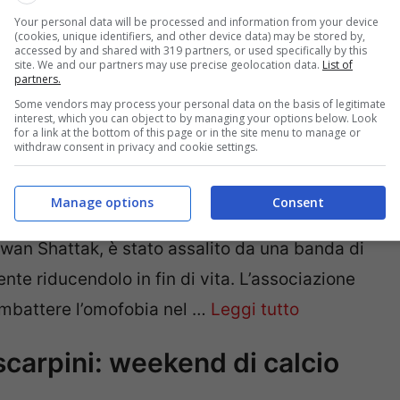
Your personal data will be processed and information from your device
(cookies, unique identifiers, and other device data) may be stored by,
ridotto in fin di vita dai
accessed by and shared with 319 partners, or used specifically by this
site. We and our partners may use precise geolocation data.
List of
partners.
Some vendors may process your personal data on the basis of legitimate
interest, which you can object to by managing your options below. Look
for a link at the bottom of this page or in the site menu to manage or
withdraw consent in privacy and cookie settings.
e che possono spiegare il bruttissimo e
Manage options
Consent
sera a Malmoe: l’avvocato di “Football
an Shattak, è stato assalito da una banda di
nte riducendolo in fin di vita. L’associazione
combattere l’omofobia nel …
Leggi tutto
scarpini: weekend di calcio