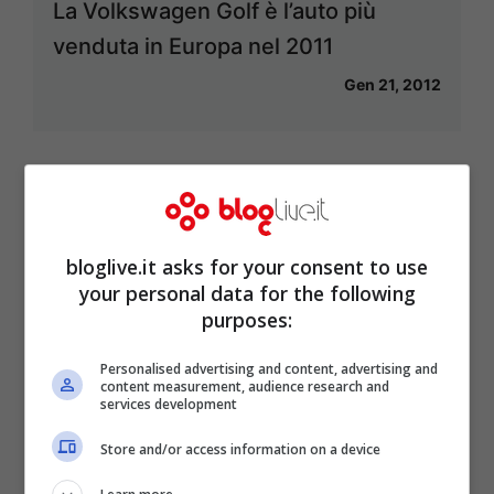
La Volkswagen Golf è l’auto più
venduta in Europa nel 2011
Gen 21, 2012
Toyota Yaris: in arrivo anche una
versione ibrida
bloglive.it asks for your consent to use
Gen 10, 2012
your personal data for the following
purposes:
Personalised advertising and content, advertising and
content measurement, audience research and
services development
Caro benzina: Natale “salato” e
Store and/or access information on a device
capodanno con il “botto”
Dic 24, 2011