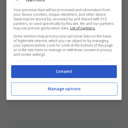
Learn more
Your personal data will be processed and information from
your device (cookies, unique identifiers, and other device
data) may be stored by, accessed by and shared with 319
partners, or used specifically by this site. We and our partners
may use precise geolocation data.
List of partners.
Auto in rete a rischio virus
Some vendors may process your personal data on the basis
of legitimate interest, which you can object to by managing
Set 28, 2011
your options below. Look for a link at the bottom of this page
or in the site menu to manage or withdraw consent in privacy
and cookie settings.
Consent
Film In Sala 9 Settembre: Super 8,
Box Office 3D
Manage options
Set 9, 2011