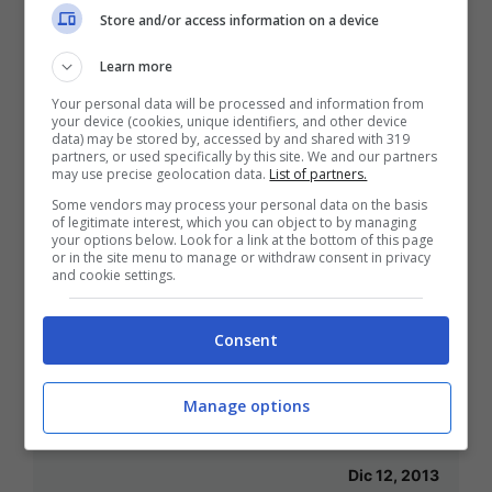
Store and/or access information on a device
esaltante per le italiane
Learn more
Dic 12, 2013
Your personal data will be processed and information from
your device (cookies, unique identifiers, and other device
data) may be stored by, accessed by and shared with 319
partners, or used specifically by this site. We and our partners
may use precise geolocation data.
List of partners.
Neymar, un predestinato alla
Some vendors may process your personal data on the basis
of legitimate interest, which you can object to by managing
conquista dei due mondi
your options below. Look for a link at the bottom of this page
or in the site menu to manage or withdraw consent in privacy
Dic 12, 2013
and cookie settings.
Consent
La rivincita di Mancini: eroe di
Manage options
Champions contro il nemico storico
Dic 12, 2013