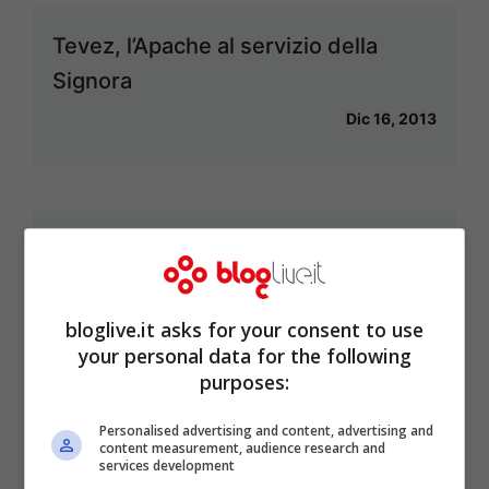
Tevez, l’Apache al servizio della
Signora
Dic 16, 2013
Sorteggi Champions ed Europa
League: fortune alterne per le
italiane
bloglive.it asks for your consent to use
your personal data for the following
Dic 16, 2013
purposes:
Personalised advertising and content, advertising and
content measurement, audience research and
services development
Champions League volley: turno