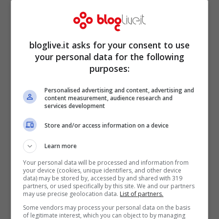
Le ‘benedizioni’ delle donne valgono
di più rispetto a quelle degli uomini
Feb 1, 2014
bloglive.it asks for your consent to use
your personal data for the following
purposes:
Personalised advertising and content, advertising and
Vasco Rossi dona i diritti di ”Vivere”
content measurement, audience research and
services development
per sostenere l’eutanasia legale
Store and/or access information on a device
Gen 15, 2014
Learn more
Your personal data will be processed and information from
your device (cookies, unique identifiers, and other device
data) may be stored by, accessed by and shared with 319
Papa Francesco, figli di gay e
partners, or used specifically by this site. We and our partners
may use precise geolocation data.
List of partners.
divorziati sono la nuova sfida
Some vendors may process your personal data on the basis
educativa
of legitimate interest, which you can object to by managing