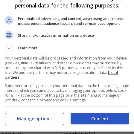
personal data for the following purposes:
Personalised advertising and content, advertising and content
measurement, audience research and services development
fare di
L’opera d’arte del
Store and/or access information on a device
ia virtù
futuro è sulla
Learn more
strada
Nov 18, 2013
Your personal data will be processed and information from your device
Nov 15, 2013
(cookies, unique identifiers, and other device data) may be stored by,
accessed by and shared with 319 partners, or used specifically by this
site. We and our partners may use precise geolocation data.
List of
partners.
Some vendors may process your personal data on the basis of legitimate
interest, which you can object to by managing your options below. Look
for a link at the bottom of this page or in the site menu to manage or
withdraw consent in privacy and cookie settings.
stema
Copenaghen
o 2013: le
Wheel, la ruota che
Manage options
Consent
italiane più
rende elettriche le