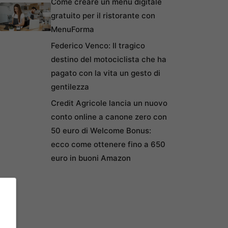
Come creare un menu digitale
gratuito per il ristorante con
MenuForma
Federico Venco: Il tragico
destino del motociclista che ha
pagato con la vita un gesto di
gentilezza
Credit Agricole lancia un nuovo
conto online a canone zero con
50 euro di Welcome Bonus:
ecco come ottenere fino a 650
euro in buoni Amazon