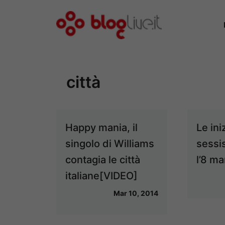
Vai
al
contenuto
città
Happy mania, il
Le ini
singolo di Williams
sessi
contagia le città
l’8 m
italiane[VIDEO]
Mar 10, 2014