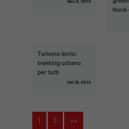
green
Nov 5, 2013
Nord-
Turismo lento:
trekking urbano
per tutti
Ott 18, 2013
1
2
>>