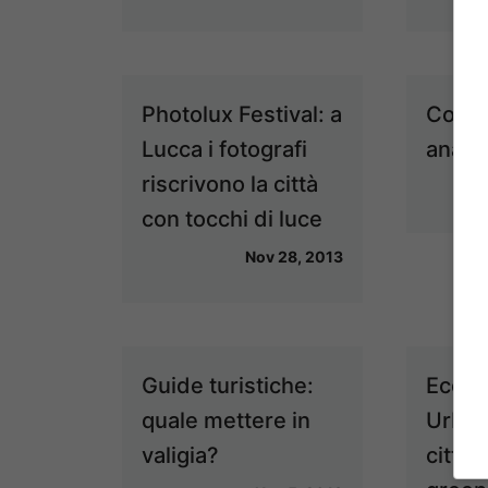
Photolux Festival: a
Come 
Lucca i fotografi
anarch
riscrivono la città
con tocchi di luce
Nov 28, 2013
Guide turistiche:
Ecosi
quale mettere in
Urban
valigia?
città 