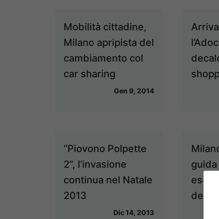
Mobilità cittadine,
Arriva
Milano apripista del
l’Adoc 
cambiamento col
decal
car sharing
shopp
Gen 9, 2014
“Piovono Polpette
Milano
2”, l’invasione
guida 
continua nel Natale
esclus
2013
della 
Dic 14, 2013