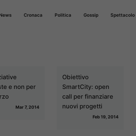
News
Cronaca
Politica
Gossip
Spettacolo
ziative
Obiettivo
ste e non per
SmartCity: open
arzo
call per finanziare
nuovi progetti
Mar 7, 2014
Feb 19, 2014