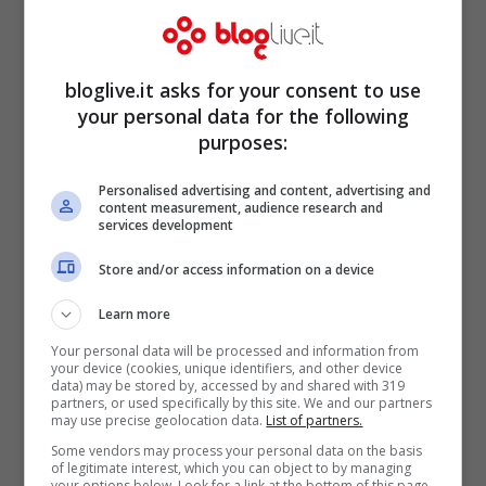
bloglive.it asks for your consent to use
Rivivendo Baggio, il manager
your personal data for the following
purposes:
racconta il Divin Codino a Bloglive
Mar 10, 2014
Personalised advertising and content, advertising and
content measurement, audience research and
services development
Store and/or access information on a device
Paolo Sorrentino: le dichiarazioni a
Learn more
caldo dopo la vittoria agli Oscar
Your personal data will be processed and information from
your device (cookies, unique identifiers, and other device
Mar 3, 2014
data) may be stored by, accessed by and shared with 319
partners, or used specifically by this site. We and our partners
may use precise geolocation data.
List of partners.
Some vendors may process your personal data on the basis
of legitimate interest, which you can object to by managing
your options below. Look for a link at the bottom of this page