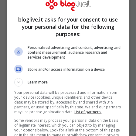
Napoli post mercato, qualcosa non
bloglive.it asks for your consent to use
va
your personal data for the following
purposes:
Feb 1, 2014
Personalised advertising and content, advertising and
content measurement, audience research and
services development
Stop al calciomercato, finalmente la
Store and/or access information on a device
parola torna al pallone
Learn more
Feb 1, 2014
Your personal data will be processed and information from
your device (cookies, unique identifiers, and other device
data) may be stored by, accessed by and shared with 319
partners, or used specifically by this site. We and our partners
may use precise geolocation data.
List of partners.
Some vendors may process your personal data on the basis
of legitimate interest, which you can object to by managing
Chi ha fatto palo? La diretta in
your options below. Look for a link at the bottom of this page
or in the site menu to manage or withdraw consent in privacy