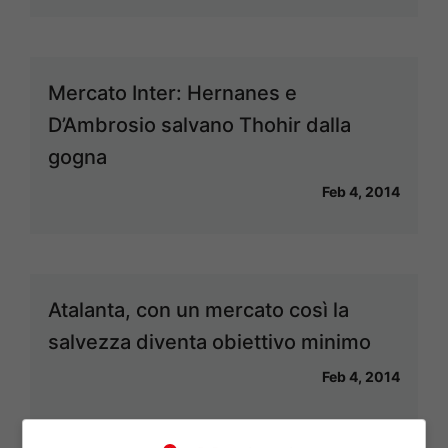
Mercato Inter: Hernanes e
D’Ambrosio salvano Thohir dalla
gogna
Feb 4, 2014
Atalanta, con un mercato così la
salvezza diventa obiettivo minimo
Feb 4, 2014