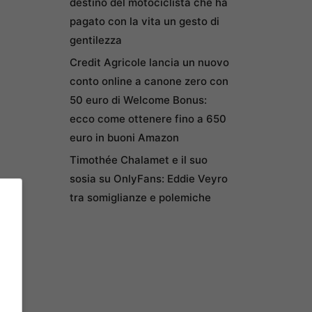
destino del motociclista che ha
pagato con la vita un gesto di
gentilezza
Credit Agricole lancia un nuovo
conto online a canone zero con
50 euro di Welcome Bonus:
ecco come ottenere fino a 650
euro in buoni Amazon
Timothée Chalamet e il suo
sosia su OnlyFans: Eddie Veyro
tra somiglianze e polemiche