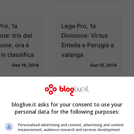
Pro, 1a
Lega Pro, 1a
one: tris del
Divisione: Virtus
none, ora è
Entella e Perugia a
in classifica
valanga
Gen 19, 2014
Gen 12, 2014
Pro, 1a
Lega Pro, 1^
bloglive.it asks for your consent to use your
ione: pareggio
Divisione:
personal data for the following purposes:
g match fra
Cremonese ancora
Personalised advertising and content, advertising and content
none e
giù, Catanzaro
measurement, audience research and services development