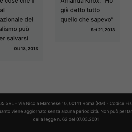
e cose che il
Amanda Knox: “Ho
al
già detto tutto
azionale del
quello che sapevo”
alismo può
Set 21, 2013
er salvarsi
Ott 18, 2013
 365 SRL - Via Nicola Marchese 10, 00141 Roma (RM) - Codice Fisc
 quanto viene aggiornato senza alcuna periodicità. Non può perta
della legge n. 62 del 07.03.2001