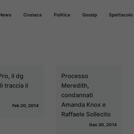
News
Cronaca
Politica
Gossip
Spettacolo
ro, il dg
Processo
i traccia il
Meredith,
o
condannati
Amanda Knox e
Feb 20, 2014
Raffaele Sollecito
Gen 30, 2014