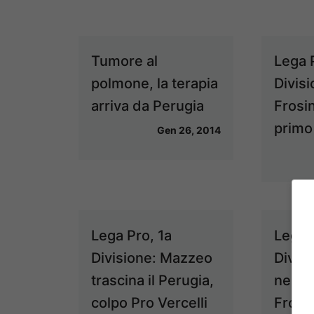
Tumore al
Lega 
polmone, la terapia
Divisi
arriva da Perugia
Frosi
primo 
Gen 26, 2014
Lega Pro, 1a
Lega 
Divisione: Mazzeo
Divis
trascina il Perugia,
nel bi
colpo Pro Vercelli
Frosi