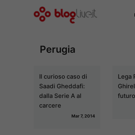
Vai
al
contenuto
Perugia
Il curioso caso di
Lega P
Saadi Gheddafi:
Ghirell
dalla Serie A al
futur
carcere
Mar 7, 2014