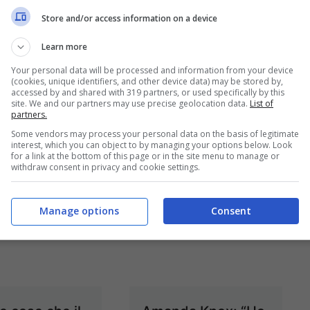
ia
super
Store and/or access information on a device
Dic 22, 2013
Dic 15, 2013
Learn more
Your personal data will be processed and information from your device
(cookies, unique identifiers, and other device data) may be stored by,
accessed by and shared with 319 partners, or used specifically by this
site. We and our partners may use precise geolocation data.
List of
dio di
partners.
Volley, quinto turno
Some vendors may process your personal data on the basis of legitimate
a, chiesti 30
di A-1: Macerata
interest, which you can object to by managing your options below. Look
for a link at the bottom of this page or in the site menu to manage or
per Amanda
inarrestabile
withdraw consent in privacy and cookie settings.
Nov 15, 2013
Nov 27, 2013
Manage options
Consent