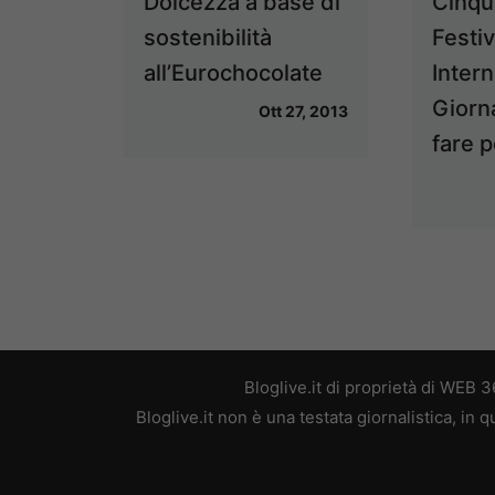
Dolcezza a base di
Cinqu
sostenibilità
Festiv
all’Eurochocolate
Intern
Giorn
Ott 27, 2013
fare p
Bloglive.it di proprietà di WEB
Bloglive.it non è una testata giornalistica, in