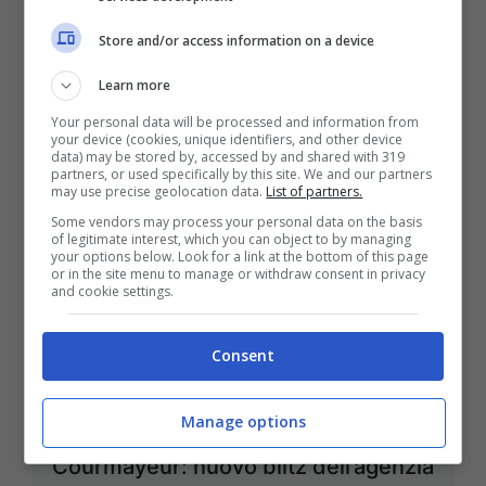
Store and/or access information on a device
Azzurro come il pesce: la rassegna
Learn more
gastronomica di prodotti ittici a
Your personal data will be processed and information from
Cesenatico
your device (cookies, unique identifiers, and other device
data) may be stored by, accessed by and shared with 319
Mar 26, 2012
partners, or used specifically by this site. We and our partners
may use precise geolocation data.
List of partners.
Some vendors may process your personal data on the basis
of legitimate interest, which you can object to by managing
your options below. Look for a link at the bottom of this page
or in the site menu to manage or withdraw consent in privacy
and cookie settings.
Golosario 2012 diventa una App
Feb 28, 2012
Consent
Manage options
Courmayeur: nuovo blitz dell’agenzia