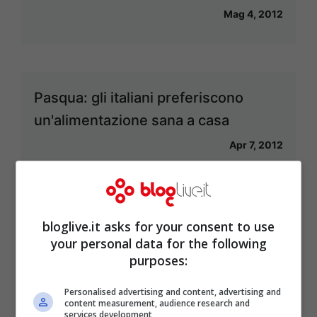
Mag 4, 2012
Pasqua: gli italiani preferiscono
un'alimentazione sana a casa
Apr 7, 2012
bloglive.it asks for your consent to use
Cucina cinese: un equilibrio tra
your personal data for the following
sapori differenti
purposes:
Apr 6, 2012
Personalised advertising and content, advertising and
content measurement, audience research and
services development