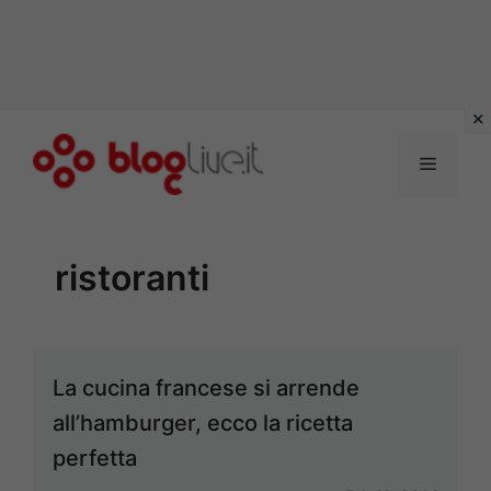
Vai
al
Menu
contenuto
ristoranti
La cucina francese si arrende
all’hamburger, ecco la ricetta
perfetta