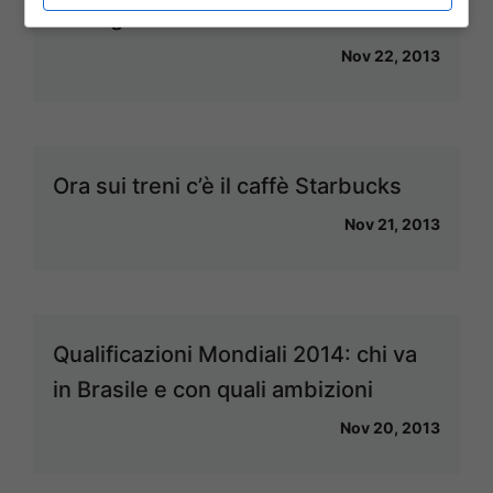
manager
Nov 22, 2013
Ora sui treni c’è il caffè Starbucks
Nov 21, 2013
Qualificazioni Mondiali 2014: chi va
in Brasile e con quali ambizioni
Nov 20, 2013