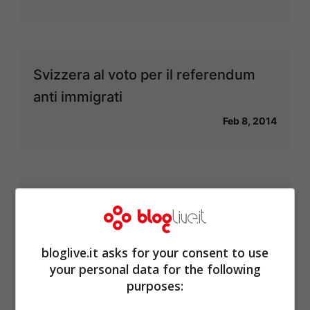
Svizzera al voto per il referendum
anti immigrati
Feb 8, 2014
Tragedia in Spagna: muore il giovane
ciclista svizzero Felix Baur
Dic 22, 2013
bloglive.it asks for your consent to use
your personal data for the following
purposes: