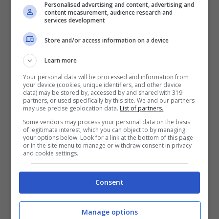
Personalised advertising and content, advertising and
content measurement, audience research and
Lazio news: Petkovic vicino alla
services development
Svizzera, si pensa al ritorno di Reja
Store and/or access information on a device
Nov 27, 2013
Learn more
Your personal data will be processed and information from
your device (cookies, unique identifiers, and other device
data) may be stored by, accessed by and shared with 319
partners, or used specifically by this site. We and our partners
La Svizzera dice No al tetto per gli
may use precise geolocation data.
List of partners.
stipendi dei top manager
Some vendors may process your personal data on the basis
of legitimate interest, which you can object to by managing
Nov 26, 2013
your options below. Look for a link at the bottom of this page
or in the site menu to manage or withdraw consent in privacy
and cookie settings.
Consent
In Svizzera un referendum per
mettere un limite agli stipendi dei
Manage options