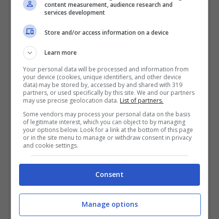
content measurement, audience research and
services development
Store and/or access information on a device
Learn more
Your personal data will be processed and information from
your device (cookies, unique identifiers, and other device
data) may be stored by, accessed by and shared with 319
partners, or used specifically by this site. We and our partners
may use precise geolocation data.
List of partners.
iPhone 8 e iPhone X: ultime
Some vendors may process your personal data on the basis
of legitimate interest, which you can object to by managing
anticipazioni su RAM e processore
your options below. Look for a link at the bottom of this page
or in the site menu to manage or withdraw consent in privacy
and cookie settings.
Set 11, 2017
Consent
Manage options