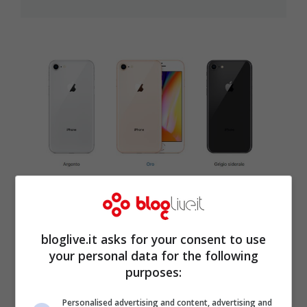
Apple presenta iPhone 8 e iPhone 8
Plus: caratteristiche e prezzi
bloglive.it asks for your consent to use
your personal data for the following
Set 12, 2017
purposes:
Personalised advertising and content, advertising and