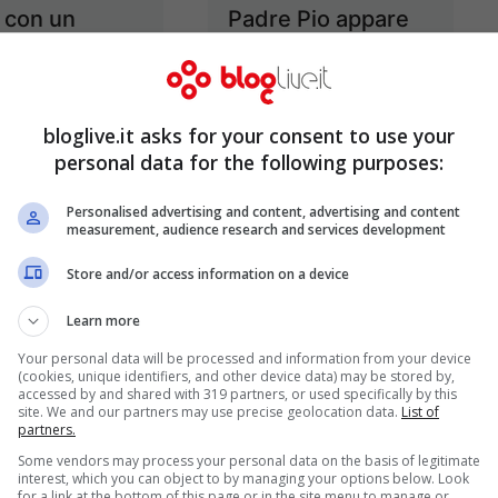
 con un
Padre Pio appare
messaggio
su un tronco
d’albero a
Set 28, 2013
Secondigliano
bloglive.it asks for your consent to use your
personal data for the following purposes:
Set 27, 2013
Personalised advertising and content, advertising and content
measurement, audience research and services development
Store and/or access information on a device
Learn more
Your personal data will be processed and information from your device
nza UE: Il
Provenzano fa
(cookies, unique identifiers, and other device data) may be stored by,
accessed by and shared with 319 partners, or used specifically by this
rso per
ricorso alla Corte
site. We and our partners may use precise geolocation data.
List of
partners.
o del treno è
europea dei diritti
Some vendors may process your personal data on the basis of legitimate
e dovuto
dell’uomo
interest, which you can object to by managing your options below. Look
for a link at the bottom of this page or in the site menu to manage or