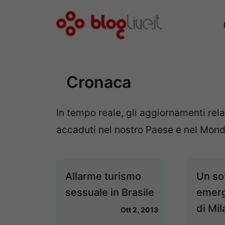
Vai
al
contenuto
Cronaca
In tempo reale, gli aggiornamenti rela
accaduti nel nostro Paese e nel Mond
Allarme turismo
Un so
sessuale in Brasile
emerg
di Mi
Ott 2, 2013