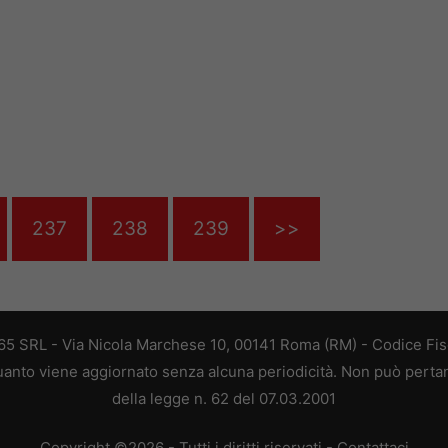
237
238
239
>>
 365 SRL - Via Nicola Marchese 10, 00141 Roma (RM) - Codice Fisc
 quanto viene aggiornato senza alcuna periodicità. Non può perta
della legge n. 62 del 07.03.2001
Copyright ©2026 - Tutti i diritti riservati -
Contattaci