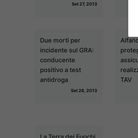
Set 27, 2013
Due morti per
Alfano
incidente sul GRA:
prote
conducente
assicu
positivo a test
realiz
antidroga
TAV
Set 26, 2013
La Terra dei Fuochi