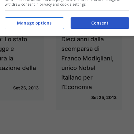
Set 27, 2013
Set 27, 2013
withdraw consent in privacy and cookie settings.
Manage options
Consent
: Lo stato
Dieci anni dalla
gge e
scomparsa di
ra la
Franco Modigliani,
zazione della
unico Nobel
italiano per
l’Economia
Set 26, 2013
Set 25, 2013