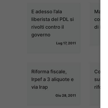
E adesso l’ala
Manov
liberista del PDL si
confe
rivolti contro il
di ieri
governo
Lug 17, 2011
Riforma fiscale,
Confi
Irpef a 3 aliquote e
subit
via Irap
riform
Giu 28, 2011