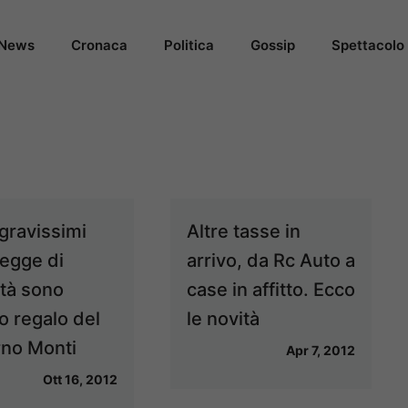
News
Cronaca
Politica
Gossip
Spettacolo
i gravissimi
Altre tasse in
legge di
arrivo, da Rc Auto a
ità sono
case in affitto. Ecco
mo regalo del
le novità
no Monti
Apr 7, 2012
Ott 16, 2012