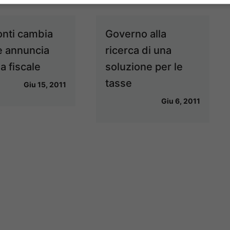
nti cambia
Governo alla
 e annuncia
ricerca di una
a fiscale
soluzione per le
tasse
Giu 15, 2011
Giu 6, 2011