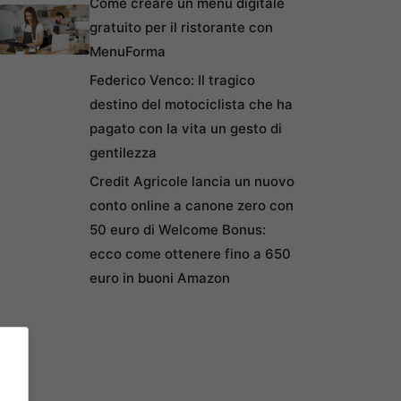
Come creare un menu digitale
gratuito per il ristorante con
MenuForma
Federico Venco: Il tragico
destino del motociclista che ha
pagato con la vita un gesto di
gentilezza
Credit Agricole lancia un nuovo
conto online a canone zero con
50 euro di Welcome Bonus:
ecco come ottenere fino a 650
euro in buoni Amazon