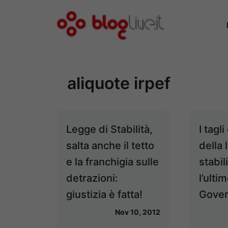
Vai
al
contenuto
aliquote irpef
Legge di Stabilità,
I tagl
salta anche il tetto
della 
e la franchigia sulle
stabil
detrazioni:
l’ulti
giustizia è fatta!
Gover
Nov 10, 2012