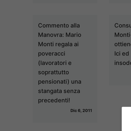
Commento alla
Consu
Manovra: Mario
Monti-
Monti regala ai
ottie
poveracci
Ici ed
(lavoratori e
insod
soprattutto
pensionati) una
stangata senza
precedenti!
Dic 6, 2011