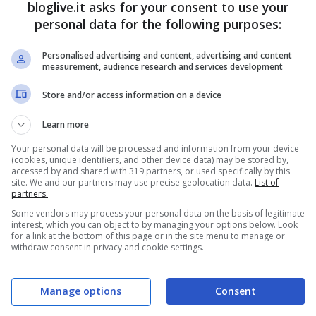
bloglive.it asks for your consent to use your
personal data for the following purposes:
ra, molte
Il doppio volto di
rme dal Cdm
Nichi: bolletta
Personalised advertising and content, advertising and content
measurement, audience research and services development
dell’acqua, Irpef e
Store and/or access information on a device
ticket
Lug 1, 2011
Learn more
Giu 29, 2011
Your personal data will be processed and information from your device
(cookies, unique identifiers, and other device data) may be stored by,
accessed by and shared with 319 partners, or used specifically by this
site. We and our partners may use precise geolocation data.
List of
partners.
ndustria,
Rigore e sviluppo,
Some vendors may process your personal data on the basis of legitimate
interest, which you can object to by managing your options below. Look
o manovra e
Confindustria ci
for a link at the bottom of this page or in the site menu to manage or
withdraw consent in privacy and cookie settings.
a fiscale
ripensa
Giu 21, 2011
Giu 20, 2011
Manage options
Consent