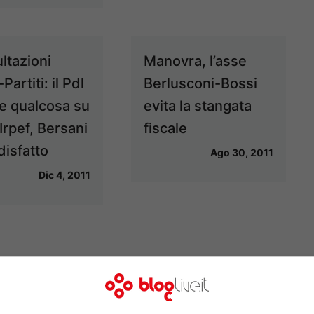
ltazioni
Manovra, l’asse
Partiti: il Pdl
Berlusconi-Bossi
ne qualcosa su
evita la stangata
 Irpef, Bersani
fiscale
disfatto
Ago 30, 2011
Dic 4, 2011