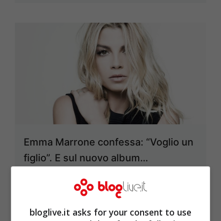
Emma Marrone confessa: “Voglio un
figlio”. E sul nuovo album…
Set 27, 2017
bloglive.it asks for your consent to use