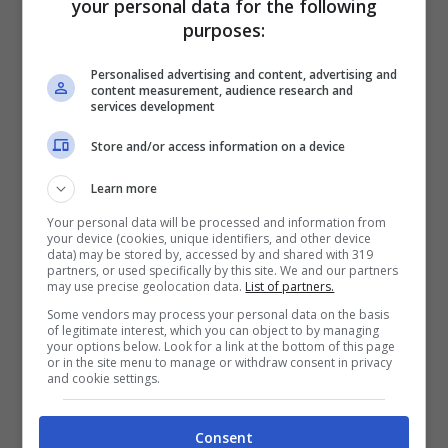
your personal data for the following
purposes:
Personalised advertising and content, advertising and
content measurement, audience research and
services development
Store and/or access information on a device
Learn more
Your personal data will be processed and information from
your device (cookies, unique identifiers, and other device
GF Vip, Belen Rodriguez sopra le
data) may be stored by, accessed by and shared with 319
partners, or used specifically by this site. We and our partners
righe: “Ucciderei Malgioglio”
may use precise geolocation data.
List of partners.
Set 23, 2017
Some vendors may process your personal data on the basis
of legitimate interest, which you can object to by managing
your options below. Look for a link at the bottom of this page
or in the site menu to manage or withdraw consent in privacy
and cookie settings.
Consent