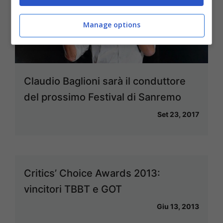
Manage options
Claudio Baglioni sarà il conduttore
del prossimo Festival di Sanremo
Set 23, 2017
Critics’ Choice Awards 2013:
vincitori TBBT e GOT
Giu 13, 2013