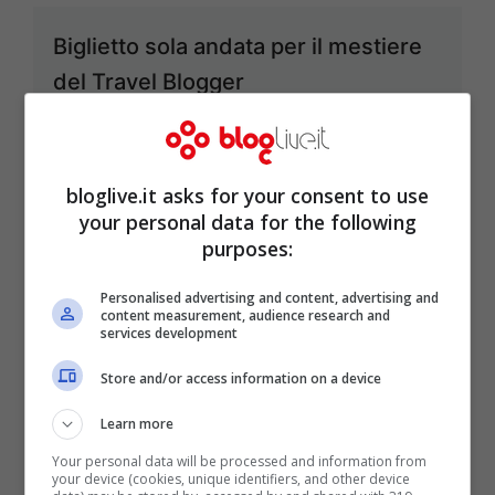
Biglietto sola andata per il mestiere
del Travel Blogger
Nov 12, 2013
bloglive.it asks for your consent to use
your personal data for the following
purposes:
Magliette Sbagliate: un’idea
esilarante nel segno dell’errore
Personalised advertising and content, advertising and
content measurement, audience research and
Nov 9, 2013
services development
Store and/or access information on a device
Learn more
Archeoblog: il primo raduno
Your personal data will be processed and information from
your device (cookies, unique identifiers, and other device
nazionale dei Cultural Heritage