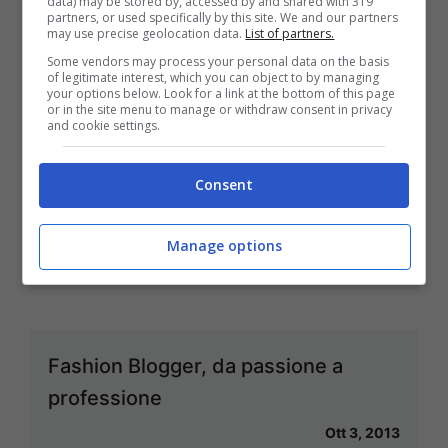
data) may be stored by, accessed by and shared with 319
partners, or used specifically by this site. We and our partners
Bloggers
may use precise geolocation data.
List of partners.
Some vendors may process your personal data on the basis
Ott 31, 2013
of legitimate interest, which you can object to by managing
your options below. Look for a link at the bottom of this page
or in the site menu to manage or withdraw consent in privacy
and cookie settings.
Food Blogger: maghi dei fornelli e
Consent
dei social
Manage options
Ott 11, 2013
Fashion Blogger, da passione a
professione
Ott 3, 2013