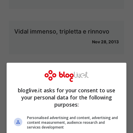
Vidal immenso, tripletta e rinnovo
Nov 28, 2013
Acquisti a parametro zero, una
pratica tutta italiana
bloglive.it asks for your consent to use
your personal data for the following
Nov 13, 2013
purposes:
Personalised advertising and content, advertising and
content measurement, audience research and
services development
Juventus ai raggi X tra Vinovo e