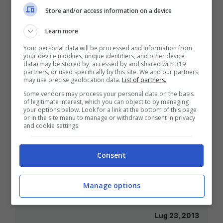
Store and/or access information on a device
calciomercato
Learn more
Ott 14, 2013
Your personal data will be processed and information from
your device (cookies, unique identifiers, and other device
data) may be stored by, accessed by and shared with 319
partners, or used specifically by this site. We and our partners
may use precise geolocation data.
List of partners.
Pogba se ne va?
Some vendors may process your personal data on the basis
of legitimate interest, which you can object to by managing
Ott 11, 2013
your options below. Look for a link at the bottom of this page
or in the site menu to manage or withdraw consent in privacy
and cookie settings.
Consent
La Fiorentina compra davvero tutti:
preso pure Ilicic e Della Valle ne
Manage options
promette degli altri
Lug 23, 2013