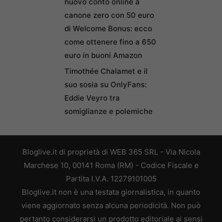
nuovo conto online a
canone zero con 50 euro
di Welcome Bonus: ecco
come ottenere fino a 650
euro in buoni Amazon
Timothée Chalamet e il
suo sosia su OnlyFans:
Eddie Veyro tra
somiglianze e polemiche
Bloglive.it di proprietà di WEB 365 SRL - Via Nicola
Marchese 10, 00141 Roma (RM) - Codice Fiscale e
Partita I.V.A. 12279101005
Bloglive.it non è una testata giornalistica, in quanto
viene aggiornato senza alcuna periodicità. Non può
pertanto considerarsi un prodotto editoriale ai sensi