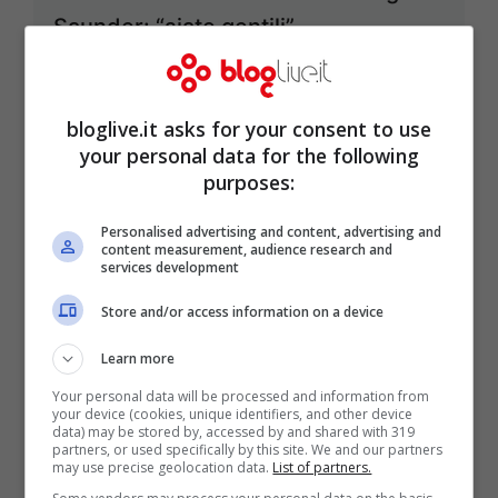
Saunder: “siate gentili”
Dic 17, 2013
bloglive.it asks for your consent to use
your personal data for the following
purposes:
Detroit 2014, la nuova show car Audi
Personalised advertising and content, advertising and
Dic 7, 2013
content measurement, audience research and
services development
Store and/or access information on a device
Learn more
Cibo virtuale: fra innovazione e
Your personal data will be processed and information from
tradizione
your device (cookies, unique identifiers, and other device
data) may be stored by, accessed by and shared with 319
Dic 2, 2013
partners, or used specifically by this site. We and our partners
may use precise geolocation data.
List of partners.